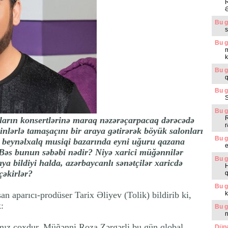
R
Ə
Bu g
s
Bu g
m
k
Bu g
q
Bu g
Bu g
R
zların konsertlərinə maraq nəzərəçarpacaq dərəcədə
r
nlərlə tamaşaçını bir araya gətirərək böyük salonları
Bu g
ın beynəlxalq musiqi bazarında eyni uğuru qazana
 Bəs bunun səbəbi nədir? Niyə xarici müğənnilər
Bu g
ya bildiyi halda, azərbaycanlı sənətçilər xaricdə
H
çəkirlər?
Bu g
n aparıcı-prodüser Tarix Əliyev (Tolik) bildirib ki,
k
:
Bu g
n
ımız çoxdur. Müğənni Roza Zərgərli bu gün qlobal
Dünə