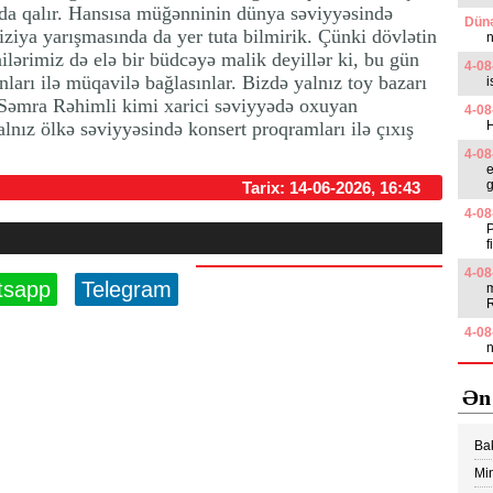
anda qalır. Hansısa müğənninin dünya səviyyəsində
Dünə
ziya yarışmasında da yer tuta bilmirik. Çünki dövlətin
n
ərimiz də elə bir büdcəyə malik deyillər ki, bu gün
4-08
arı ilə müqavilə bağlasınlar. Bizdə yalnız toy bazarı
i
Səmra Rəhimli kimi xarici səviyyədə oxuyan
4-08
lnız ölkə səviyyəsində konsert proqramları ilə çıxış
4-08
e
g
Tarix: 14-06-2026, 16:43
4-08
P
f
4-08
tsapp
Telegram
m
4-08
n
Ən
Ba
edi
Min
Vİ