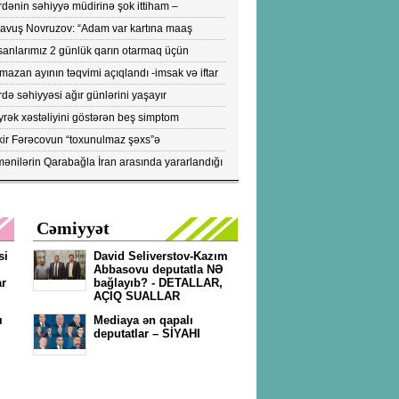
dənin səhiyyə müdirinə şok ittiham –
ronavirusun yayılmasına səbəb olur-VİDEO
yavuş Novruzov: “Adam var kartına maaş
lənən kimi bankomatı qaçır ki, pulu çıxartsın”
sanlarımız 2 günlük qarın otarmaq üçün
onlara axışırlar" - Fazil Mustafa
azan ayının təqvimi açıqlandı -imsak və iftar
tları
də səhiyyəsi ağır günlərini yaşayır
rək xəstəliyini göstərən beş simptom
ıqlandı: DİQQƏTLƏ OXUYUN!
kir Fərəcovun “toxunulmaz şəxs”ə
vrilməsinin kökündə nələr durub?- ŞOK
ənilərin Qarabağla İran arasında yararlandığı
KTLAR/FOTOLAR
pülərin peyk görüntüləri yayıldı...- FOTOLAR
Cəmiyyət
si
David Seliverstov-Kazım
Abbasovu deputatla NƏ
ar
bağlayıb? - DETALLAR,
AÇIQ SUALLAR
ı
Mediaya ən qapalı
deputatlar – SİYAHI