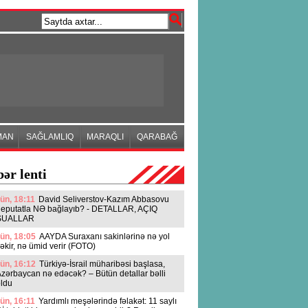
MAN
SAĞLAMLIQ
MARAQLI
QARABAĞ
ər lenti
ün, 18:11
David Seliverstov-Kazım Abbasovu
deputatla NƏ bağlayıb? - DETALLAR, AÇIQ
SUALLAR
ün, 18:05
AAYDA Suraxanı sakinlərinə nə yol
əkir, nə ümid verir (FOTO)
ün, 16:12
Türkiyə-İsrail müharibəsi başlasa,
zərbaycan nə edəcək? – Bütün detallar bəlli
ldu
ün, 16:11
Yardımlı meşələrində fəlakət: 11 saylı