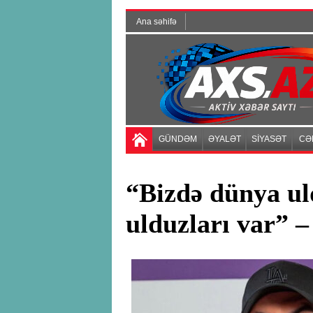
Ana səhifə
GÜNDƏM
ƏYALƏT
SİYASƏT
CƏ
“Bizdə dünya ul
ulduzları var” –