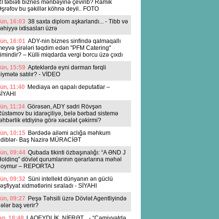
İ təbiəti biznes mənbəyinə çevirib? Ramik
şrəfov bu şəkillər köhnə deyil.. FOTO
ün, 16:03
38 saxta diplom aşkarlandı... - Tibb və
əhiyyə ixtisasları üzrə
ün, 16:01
ADY-nin biznes sinfində qalmaqallı
eyvə şirələri təqdim edən "PFM Catering"
imindir? – Külli miqdarda vergi borcu üzə çıxdı
ün, 15:59
Apteklərdə eyni dərman fərqli
iymətə satılır? - VİDEO
ün, 11:40
Mediaya ən qapalı deputatlar –
SİYAHI
ün, 11:34
Görəsən, ADY sədri Rövşən
üstəmov bu idarəçiliyə, belə bərbad sistemə
əhbərlik etdiyinə görə xəcalət çəkirmi?
ün, 10:15
Bərdədə ailəmi aclığa məhkum
ediblər- Baş Nazirə MÜRACİƏT
ün, 09:44
Qubada tikinti özbaşınalığı: “A ƏND J
oldinq” dövlət qurumlarının qərarlarına məhəl
qoymur – REPORTAJ
ün, 09:32
Süni intellekt dünyanın ən güclü
əşfiyyat xidmətlərini sıraladı - SİYAHI
ün, 09:27
Peşə Təhsili üzrə Dövlət Agentliyində
ələr baş verir?
n, 18:48
LAQEYDLİK, NİFRƏT... - “Cəmiyyətdə