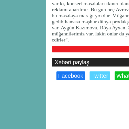
var ki, konsert məsələləri ikinci pl
reklamı aparılmır. Bu gün heç Avrovi
bu məsələyə marağı yoxdur. Müğənnil
gedib hansısa məşhur dünya prodakşnl
var. Aygün Kazımova, Röya Ayxan, 
müğənnilərimiz var, lakin onlar da ya
edirlər”.
Xəbəri paylaş
Facebook
Twitter
Wha