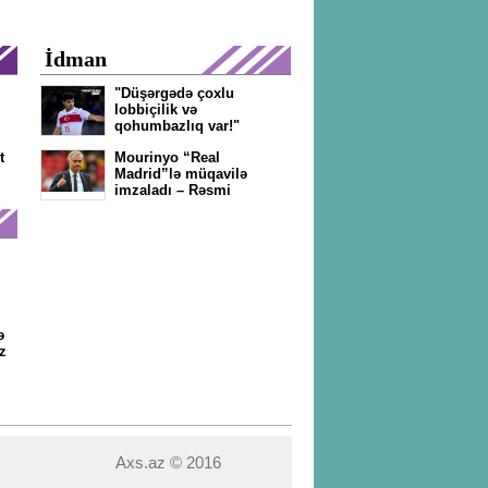
İdman
"Düşərgədə çoxlu
,
lobbiçilik və
qohumbazlıq var!"
t
Mourinyo “Real
Madrid”lə müqavilə
imzaladı – Rəsmi
ə
z
Axs.az © 2016