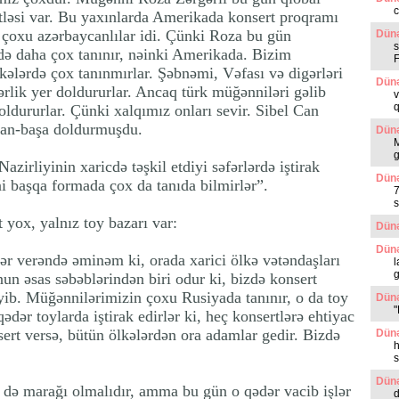
c
ütləsi var. Bu yaxınlarda Amerikada konsert proqramı
in çoxu azərbaycanlılar idi. Çünki Roza bu gün
Dünə
s
də daha çox tanınır, nəinki Amerikada. Bizim
kələrdə çox tanınmırlar. Şəbnəmi, Vəfası və digərləri
Dünə
ərlik yer doldururlar. Ancaq türk müğənniləri gəlib
v
q
oldururlar. Çünki xalqımız onları sevir. Sibel Can
dan-başa doldurmuşdu.
Dünə
g
zirliyinin xaricdə təşkil etdiyi səfərlərdə iştirak
Dünə
ini başqa formada çox da tanıda bilmirlər”.
7
s
 yox, yalnız toy bazarı var:
Dünə
Dünə
ər verəndə əminəm ki, orada xarici ölkə vətəndaşları
l
g
nun əsas səbəblərindən biri odur ki, bizdə konsert
yib. Müğənnilərimizin çoxu Rusiyada tanınır, o da toy
Dünə
"
ədər toylarda iştirak edirlər ki, heç konsertlərə ehtiyac
ert versə, bütün ölkələrdən ora adamlar gedir. Bizdə
Dünə
h
s
Dünə
də marağı olmalıdır, amma bu gün o qədər vacib işlər