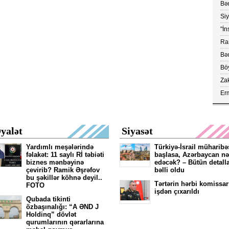
Bər
Ko
Si
yük
"İn
ray
Ram
vax
Bər
Böy
aç
Za
çe
Erm
FA
kör
yalət
Siyasət
Yardımlı meşələrində
Türkiyə-İsrail müharibə
fəlakət: 11 saylı Rİ təbiəti
başlasa, Azərbaycan nə
biznes mənbəyinə
edəcək? – Bütün detall
çevirib? Ramik Əşrəfov
bəlli oldu
bu şəkillər köhnə deyil..
Tərtərin hərbi komissar
FOTO
işdən çıxarıldı
Qubada tikinti
özbaşınalığı: “A ƏND J
Holdinq” dövlət
qurumlarının qərarlarına