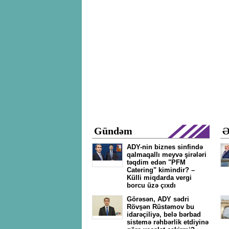
Gündəm
Ə
ADY-nin biznes sinfində
qalmaqallı meyvə şirələri
təqdim edən "PFM
Catering" kimindir? –
Külli miqdarda vergi
borcu üzə çıxdı
Görəsən, ADY sədri
Rövşən Rüstəmov bu
idarəçiliyə, belə bərbad
sistemə rəhbərlik etdiyinə