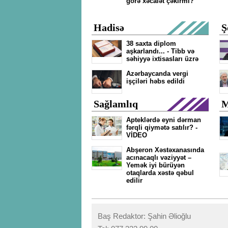
görə xəcalət çəkirmi?
Hadisə
Ş
38 saxta diplom
aşkarlandı... - Tibb və
səhiyyə ixtisasları üzrə
Azərbaycanda vergi
işçiləri həbs edildi
Sağlamlıq
M
Apteklərdə eyni dərman
fərqli qiymətə satılır? -
VİDEO
Abşeron Xəstəxanasında
acınacaqlı vəziyyət –
Yemək iyi bürüyən
otaqlarda xəstə qəbul
edilir
Baş Redaktor: Şahin Əlioğlu