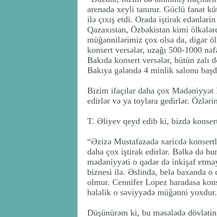
arenada xeyli tanınır. Güclü fanat k
ilə çıxış etdi. Orada iştirak edənlər
Qazaxıstan, Özbəkistan kimi ölkələr
müğənnilərimiz çox olsa da, digər öl
konsert versələr, uzağı 500-1000 nəf
Bakıda konsert versələr, bütün zalı d
Bakıya gələndə 4 minlik salonu baş
Bizim ifaçılar daha çox Mədəniyyət Na
edirlər və ya toylara gedirlər. Özlər
T. Əliyev qeyd edib ki, bizdə konsert
“Əzizə Mustafazadə xaricdə konsertl
daha çox iştirak edirlər. Bəlkə də bu
mədəniyyəti o qədər də inkişaf etmə
biznesi ilə. Əslində, belə baxanda o q
olmur. Cennifer Lopez haradasa kons
hələlik o səviyyədə müğənni yoxdur.
Düşünürəm ki, bu məsələdə dövlətin 