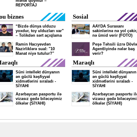
məhəl qoymur –
REPORTAJ
ou biznes
Sosial
“Bizdə dünya ulduzu
AAYDA Suraxanı
yoxdur, toy ulduzları var”
sakinlərinə nə yol çəkir
– Tolikdən sərt açıqlama
nə ümid verir (FOTO)
Ramin Hacıyevdən
Peşə Təhsili üzrə Dövlə
Nazirliklərə sual: "10
Agentliyində nələr baş
Manat niyə tutulur?"
verir?
araqlı
Maraqlı
Süni intellekt dünyanın
Süni intellekt dünyanın
ən güclü kəşfiyyat
ən güclü kəşfiyyat
xidmətlərini sıraladı -
xidmətlərini sıraladı -
SİYAHI
SİYAHI
Azərbaycan pasportu ilə
Azərbaycan pasportu il
vizasız gedə biləcəyimiz
vizasız gedə biləcəyimi
ölkələr (SİYAHI)
ölkələr (SİYAHI)