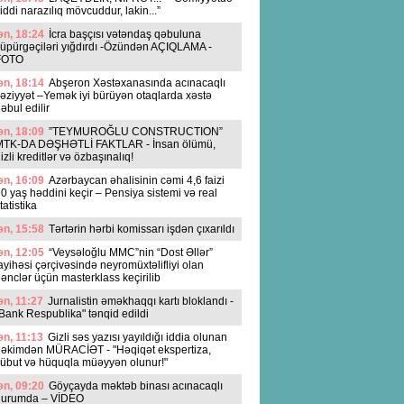
iddi narazılıq mövcuddur, lakin...”
n, 18:24
İcra başçısı vətəndaş qəbuluna
üpürgəçiləri yığdırdı -Özündən AÇIQLAMA -
FOTO
n, 18:14
Abşeron Xəstəxanasında acınacaqlı
əziyyət –Yemək iyi bürüyən otaqlarda xəstə
əbul edilir
n, 18:09
”TEYMUROĞLU CONSTRUCTION”
MTK-DA DƏŞHƏTLİ FAKTLAR - İnsan ölümü,
izli kreditlər və özbaşınalıq!
n, 16:09
Azərbaycan əhalisinin cəmi 4,6 faizi
0 yaş həddini keçir – Pensiya sistemi və real
tatistika
n, 15:58
Tərtərin hərbi komissarı işdən çıxarıldı
n, 12:05
“Veysəloğlu MMC”nin “Dost Əllər”
ayihəsi çərçivəsində neyromüxtəlifliyi olan
ənclər üçün masterklass keçirilib
n, 11:27
Jurnalistin əməkhaqqı kartı bloklandı -
Bank Respublika" tənqid edildi
n, 11:13
Gizli səs yazısı yayıldığı iddia olunan
əkimdən MÜRACİƏT - "Həqiqət ekspertiza,
übut və hüquqla müəyyən olunur!"
n, 09:20
Göyçayda məktəb binası acınacaqlı
durumda – VİDEO