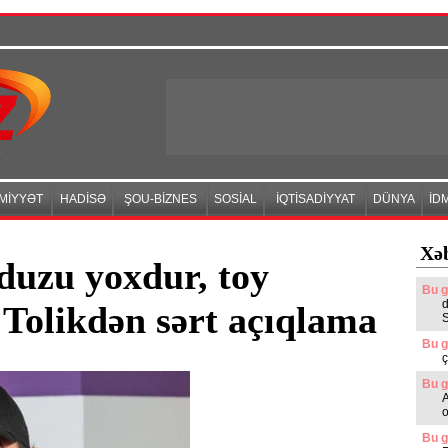
MİYYƏT
HADİSƏ
ŞOU-BİZNES
SOSİAL
İQTİSADİYYAT
DÜNYA
İD
Xəb
duzu yoxdur, toy
Bu g
 Tolikdən sərt açıqlama
Bu g
ç
Bu g
A
o
Bu g