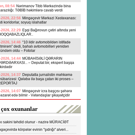
n, 08:54
Nərimanov Tibb Mərkəzində bina
arazılığı: TƏBİB həkimlərə cavab verdi
-2026, 22:56
Mingəçevir Mərkəzi Xəstəxanası:
sti koridorlar, soyuq islahatlar
-2026, 22:29
Eşqi Bağırovun çətiri altında yeni
HOQQABAZLIQLAR..
-2026, 14:46
“10 ildir avtomobildən istifadə
tmirəm” dedi, bahalı avtomobilləri yenidən
ündəm oldu – Fotolar
-2026, 14:44
MÜBAHİSƏLİ QƏRARIN
ƏRDƏARXASI... – Deputat bir, ekspert başqa
ikirdədir
-2026, 14:37
Deputatla jurnalistin məhkəmə
übarizəsi: Qələbə ilə başa çatan iki proses –
REPORTAJ
-2026, 14:07
Mingəçevir icra başçısı şəhərə
əzarət edə bilmir - Vətəndaşlar şikayətçidir
 çox oxunanlar
kı sakini təhdid olunur - nazirə MÜRACİƏT
ldi
gəçevirdə körpələr evinin "şıdrığı" alveri...
DEO