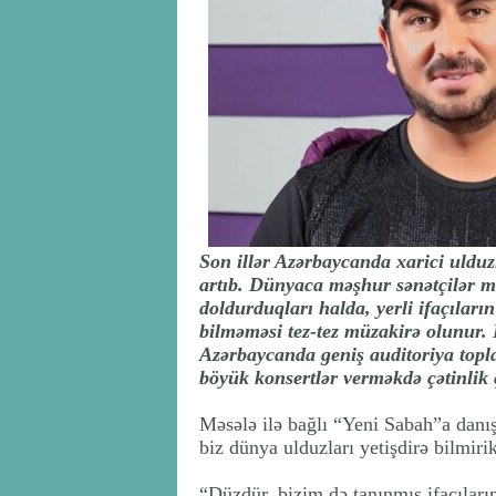
Son illər Azərbaycanda xarici uldu
artıb. Dünyaca məşhur sənətçilər mi
doldurduqları halda, yerli ifaçılar
bilməməsi tez-tez müzakirə olunur.
Azərbaycanda geniş auditoriya topla
böyük konsertlər verməkdə çətinlik 
Məsələ ilə bağlı “Yeni Sabah”a danışa
biz dünya ulduzları yetişdirə bilmirik
“Düzdür, bizim də tanınmış ifaçılar