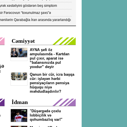
rək xəstəliyini göstərən beş simptom
ıqlandı: DİQQƏTLƏ OXUYUN!
kir Fərəcovun “toxunulmaz şəxs”ə
vrilməsinin kökündə nələr durub?- ŞOK
ənilərin Qarabağla İran arasında yararlandığı
KTLAR/FOTOLAR
pülərin peyk görüntüləri yayıldı...- FOTOLAR
Cəmiyyət
AYNA şefi öz
ampulasında - Kartdan
pul çıxır, aparat isə
“balansınızda pul
ŞƏ
yoxdur” deyir
q
Qanun bir cür, icra başqa
cür: işləyən hərbi
pensiyaçıların pensiya
hüququ niyə
məhdudlaşdırılır?
İdman
"Düşərgədə çoxlu
n
lobbiçilik və
qohumbazlıq var!"