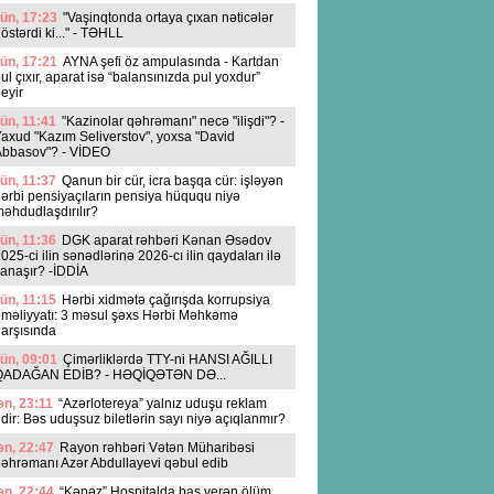
ün, 17:23
"Vaşinqtonda ortaya çıxan nəticələr
östərdi ki..." - TƏHLL
ün, 17:21
AYNA şefi öz ampulasında - Kartdan
ul çıxır, aparat isə “balansınızda pul yoxdur”
eyir
ün, 11:41
"Kazinolar qəhrəmanı" necə "ilişdi"? -
axud "Kazım Seliverstov", yoxsa "David
Abbasov"? - VİDEO
ün, 11:37
Qanun bir cür, icra başqa cür: işləyən
ərbi pensiyaçıların pensiya hüququ niyə
əhdudlaşdırılır?
ün, 11:36
DGK aparat rəhbəri Kənan Əsədov
025-ci ilin sənədlərinə 2026-cı ilin qaydaları ilə
anaşır? -İDDİA
ün, 11:15
Hərbi xidmətə çağırışda korrupsiya
məliyyatı: 3 məsul şəxs Hərbi Məhkəmə
arşısında
ün, 09:01
Çimərliklərdə TTY-ni HANSI AĞILLI
QADAĞAN EDİB? - HƏQİQƏTƏN DƏ...
n, 23:11
“Azərlotereya” yalnız uduşu reklam
dir: Bəs uduşsuz biletlərin sayı niyə açıqlanmır?
n, 22:47
Rayon rəhbəri Vətən Müharibəsi
əhrəmanı Azər Abdullayevi qəbul edib
n, 22:44
“Kəpəz” Hospitalda baş verən ölüm