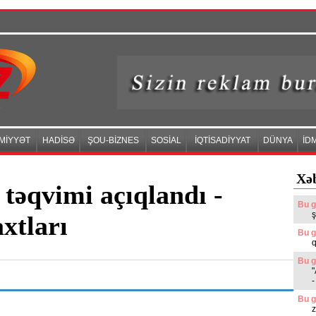
MİYYƏT
HADİSƏ
ŞOU-BİZNES
SOSİAL
İQTİSADİYYAT
DÜNYA
İD
Xəb
təqvimi açıqlandı -
Bu g
ş
axtları
Bu g
q
Bu g
"
-
Bu g
z