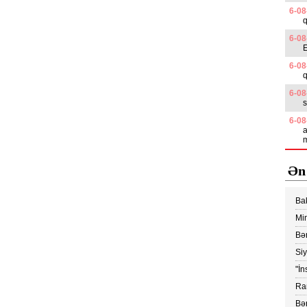
6-08
q
6-08
E
6-08
6-08
s
6-08
a
m
Ən
Ba
edi
Min
Vİ
Bər
Ko
Si
yük
"İn
ray
Ram
vax
Bər