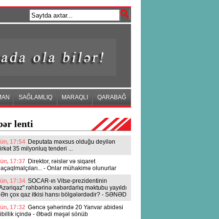
MAN
SAĞLAMLIQ
MARAQLI
QARABAĞ
ər lenti
ün, 17:54
Deputata məxsus olduğu deyilən
irkət 35 milyonluq tenderi ...
ün, 17:37
Direktor, rəislər və siqaret
açaqlmalçıları... - Onlar mühakimə olunurlar
ün, 17:34
SOCAR-ın Vitse-prezidentinin
Azəriqaz" rəhbərinə xəbərdarlıq məktubu yayıldı
 Ən çox qaz itkisi hansı bölgələrdədir? - SƏNƏD
ün, 17:32
Gəncə şəhərində 20 Yanvar abidəsi
ibillik içində - Əbədi məşəl sönüb