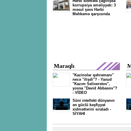
Hərbi xidmətə çağırışda
korrupsiya əməliyyatı: 3
məsul şəxs Hərbi
Məhkəmə qarşısında
Maraqlı
M
"Kazinolar qəhrəmanı"
necə "ilişdi"? - Yaxud
"Kazım Seliverstov",
yoxsa "David Abbasov"?
- VİDEO
Süni intellekt dünyanın
ən güclü kəşfiyyat
xidmətlərini sıraladı -
SİYAHI