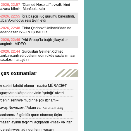
-2026, 22:57
“Diamed Hospital” əvvəlki kimi
azana bilmir - Mənfəət azalır
-2026, 22:55
İcra başçısı üç qurumu birləşdirdi,
tibar Axundovu rəis təyin etdi
-2026, 22:48
Eldar Qəribov “Unibank”dan nə
qədər qazanır? – RƏQƏMLƏR
-2026, 22:46
"Aid Group"la bağlı şikayətlər
əngimir - VİDEO
-2026, 22:44
Gürcüstan Gəlirlər Xidməti
zərbaycanlı sürücülərin gömrükdə saxlanılması
əsələsini araşdırır
 çox oxunanlar
kı sakini təhdid olunur - nazirə MÜRACİƏT
ldi
gəçevirdə körpələr evinin "şıdrığı" alveri...
DEO
dənin səhiyyə müdirinə şok ittiham –
ronavirusun yayılmasına səbəb olur-VİDEO
yavuş Novruzov: “Adam var kartına maaş
lənən kimi bankomatı qaçır ki, pulu çıxartsın”
sanlarımız 2 günlük qarın otarmaq üçün
onlara axışırlar" - Fazil Mustafa
azan ayının təqvimi açıqlandı -imsak və iftar
tları
də səhiyyəsi ağır günlərini yaşayır