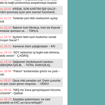
aktı ilə bağlı prokurorluq araşdırmaya başladı
n, 22:41
KREML SON KARTINI İŞƏ SALDI -
utini qorumaq üçün yeni ssenari hazırlanıb...
n, 22:31
Tərtərdə yeni tibb mərkəzinin açılışı
lub
n, 22:20
Bakının həm Moskva, həm də Kiyevlə
əmaslar qurması və... - TƏHLİL
n, 16:33
İşçilərin təbii axını budurmu cənab
Rovşən Nəcəf ?
n, 16:31
Xamenei ölüm yatağındadır – KİV
n, 15:19
“ADY rəhbərliyi işi təşkil edə bilmirsə,
stefa versin” - ÇAĞIRIŞ
n, 15:18
Qağaməli Seyfullayevin kantoru
ZBAŞINA QALIB... - TOTAL NARAZILIQ...
n, 10:06
“Patron” tumlarından görün nə çıxdı –
oto
n, 09:57
Qəza riski yaradan yol: Dərin çuxurlar,
ər gün ziyan görən maşınlar... - VİDEO
n, 09:36
"ABŞ-nin İrana genişmiqyaslı hücumu
özlənilir" - Qalibaf
n, 09:33
Zaqatala quberniyası: nə vaxt
aradıldı və AXC-yə necə birləşdi?