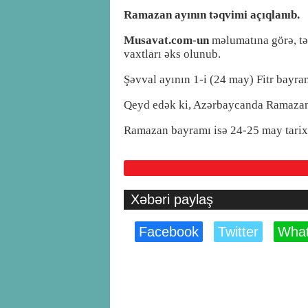
Ramazan ayının təqvimi açıqlanıb.
Musavat.com-un
məlumatına görə, tə
vaxtları əks olunub.
Şəvval ayının 1-i (24 may) Fitr bayram
Qeyd edək ki, Azərbaycanda Ramazan 
Ramazan bayramı isə 24-25 may tarixl
Xəbəri paylaş
Facebook
Twitter
Wha