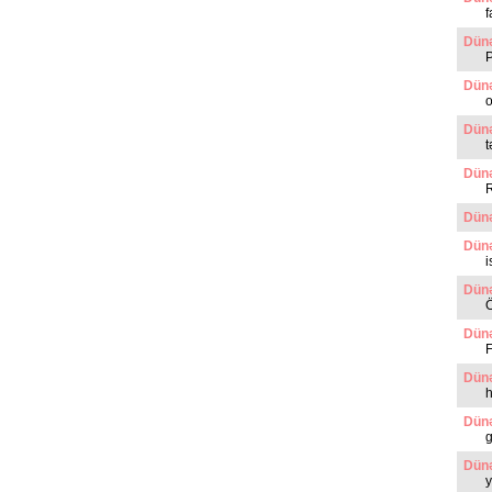
f
Dünə
P
Dünə
o
Dünə
t
Dünə
Dünə
Dünə
i
Dünə
Ö
Dünə
F
Dünə
h
Dünə
g
Dünə
y