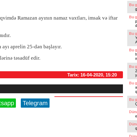
Bu g
g
qvimdə Ramazan ayının namaz vaxtları, imsak və iftar
Bu g
p
d
Bu g
ıdır.
Y
ayı aprelin 25-dən başlayır.
Bu g
h
ərinə təsadüf edir.
m
Bu g
2
Tarix: 16-04-2020, 15:20
y
Bu g
ə
q
Bu g
tsapp
Telegram
Dünə
e
Dünə
q
Dünə