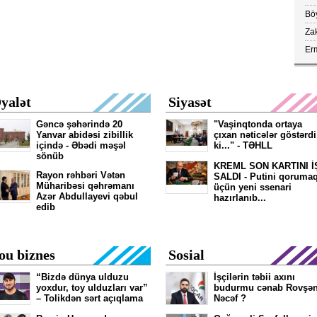
Böy
aç
Za
çe
Erm
FA
kör
yalət
Siyasət
Gəncə şəhərində 20
"Vaşinqtonda ortaya
Yanvar abidəsi zibillik
çıxan nəticələr göstərdi
içində - Əbədi məşəl
ki..." - TƏHLL
sönüb
KREML SON KARTINI İ
Rayon rəhbəri Vətən
SALDI - Putini qoruma
Müharibəsi qəhrəmanı
üçün yeni ssenari
Azər Abdullayevi qəbul
hazırlanıb...
edib
ou biznes
Sosial
“Bizdə dünya ulduzu
İşçilərin təbii axını
yoxdur, toy ulduzları var”
budurmu cənab Rovşə
– Tolikdən sərt açıqlama
Nəcəf ?