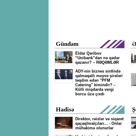
Gündəm
Ə
Eldar Qəribov
“Unibank”dan nə qədər
qazanır? – RƏQƏMLƏR
ADY-nin biznes sinfində
qalmaqallı meyvə şirələri
təqdim edən "PFM
Catering" kimindir? –
Külli miqdarda vergi
borcu üzə çıxdı
Hadisə
Ş
Direktor, rəislər və siqaret
qaçaqlmalçıları... - Onlar
mühakimə olunurlar