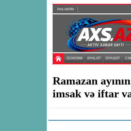
Ana səhifə
GÜNDƏM
ƏYALƏT
SİYASƏT
CƏ
Ramazan ayının 
imsak və iftar v