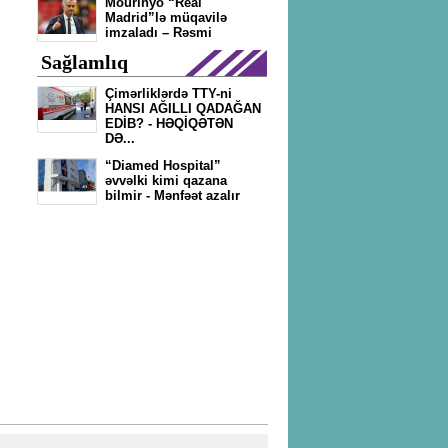
Mourinyo “Real
Madrid”lə müqavilə
imzaladı – Rəsmi
Sağlamlıq
Çimərliklərdə TTY-ni
HANSI AĞILLI QADAĞAN
EDİB? - HƏQİQƏTƏN
DƏ...
“Diamed Hospital”
əvvəlki kimi qazana
bilmir - Mənfəət azalır