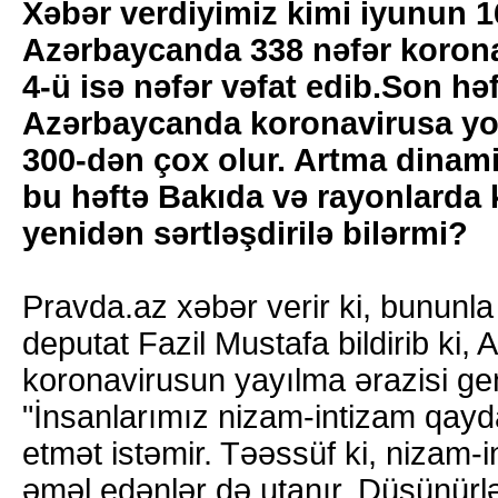
Xəbər verdiyimiz kimi iyunun 1
Azərbaycanda 338 nəfər koron
4-ü isə nəfər vəfat edib.Son həf
Azərbaycanda koronavirusa yol
300-dən çox olur. Artma dinam
bu həftə Bakıda və rayonlarda k
yenidən sərtləşdirilə bilərmi?
Pravda.az xəbər verir ki, bununla
deputat Fazil Mustafa bildirib ki
koronavirusun yayılma ərazisi gen
"İnsanlarımız nizam-intizam qayda
etmət istəmir. Təəssüf ki, nizam-
əməl edənlər də utanır. Düşünürl