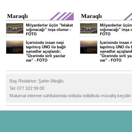
Maraqlı
Maraqlı
Milyarderlər üçün "fəlakət
Milyarderlər üçün
sığınacağı" inşa olunur -
sığınacağı" inşa 
FOTO
FOTO
İçərisində insan nəşi
İçərisində insan 
tapılmış UNO ilə bağlı
tapılmış UNO ilə 
sənədlər açıqlandı:
sənədlər açıqland
"Üzərində sirli yazılar
"Üzərində sirli ya
var" - FOTO
var" - FOTO
Baş Redaktor: Şahin Əlioğlu
Tel: 077 322 99 00
Məlumat internet səhifələrində istifadə edildikdə müvafiq keçidi