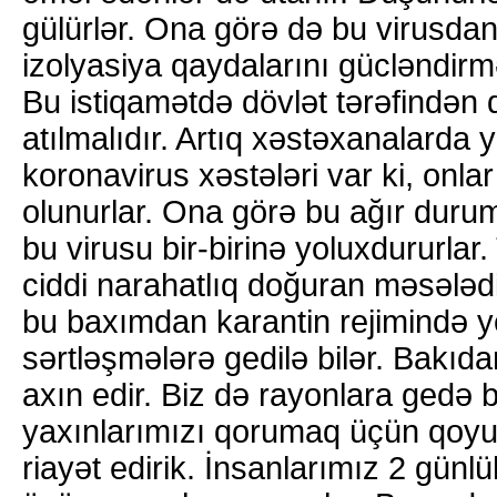
gülürlər. Ona görə də bu virusda
izolyasiya qaydalarını gücləndirmə
Bu istiqamətdə dövlət tərəfindən q
atılmalıdır. Artıq xəstəxanalarda 
koronavirus xəstələri var ki, onla
olunurlar. Ona görə bu ağır duru
bu virusu bir-birinə yoluxdururlar. 
ciddi narahatlıq doğuran məsələd
bu baxımdan karantin rejimində 
sərtləşmələrə gedilə bilər. Bakıd
axın edir. Biz də rayonlara gedə 
yaxınlarımızı qorumaq üçün qoyu
riayət edirik. İnsanlarımız 2 günl