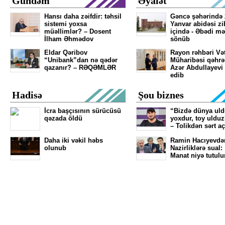
Gündəm
Əyalət
Hansı daha zəifdir: təhsil
Gəncə şəhərində 
sistemi yoxsa
Yanvar abidəsi zib
müəllimlər? – Dosent
içində - Əbədi mə
İlham Əhmədov
sönüb
Eldar Qəribov
Rayon rəhbəri Və
“Unibank”dan nə qədər
Müharibəsi qəhr
qazanır? – RƏQƏMLƏR
Azər Abdullayevi
edib
Hadisə
Şou biznes
İcra başçısının sürücüsü
“Bizdə dünya ul
qəzada öldü
yoxdur, toy ulduz
– Tolikdən sərt a
Daha iki vəkil həbs
Ramin Hacıyevdə
olunub
Nazirliklərə sual:
Manat niyə tutulu