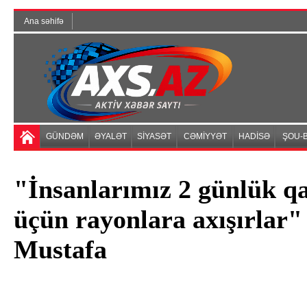
Ana səhifə
GÜNDƏM
ƏYALƏT
SİYASƏT
CƏMİYYƏT
HADİSƏ
ŞOU-B
"İnsanlarımız 2 günlük q
üçün rayonlara axışırlar" 
Mustafa