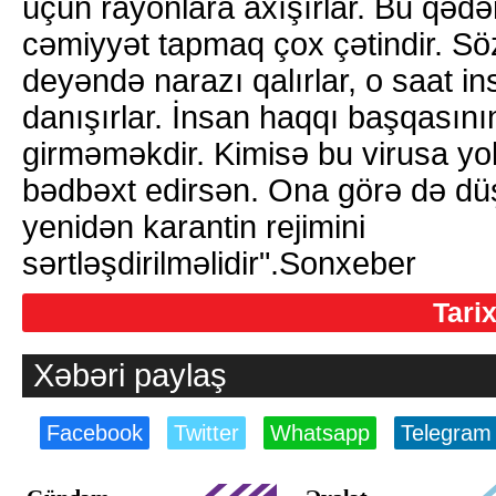
üçün rayonlara axışırlar. Bu qədə
cəmiyyət tapmaq çox çətindir. S
deyəndə narazı qalırlar, o saat i
danışırlar. İnsan haqqı başqasın
girməməkdir. Kimisə bu virusa yo
bədbəxt edirsən. Ona görə də dü
yenidən karantin rejimini
sərtləşdirilməlidir".Sonxeber
Tari
Xəbəri paylaş
Facebook
Twitter
Whatsapp
Telegram