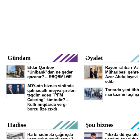
Gündəm
Əyalət
Eldar Qəribov
Rayon rəhbəri Və
“Unibank”dan nə qədər
Müharibəsi qəhr
qazanır? – RƏQƏMLƏR
Azər Abdullayevi
edib
ADY-nin biznes sinfində
Tərtərdə yeni tibb
qalmaqallı meyvə şirələri
mərkəzinin açılış
təqdim edən "PFM
Catering" kimindir? –
Külli miqdarda vergi
borcu üzə çıxdı
Hadisə
Şou biznes
Hərbi xidmətə çağırışda
“Bizdə dünya ul