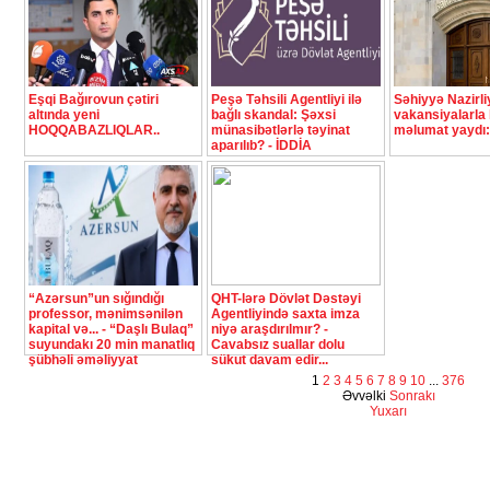
Eşqi Bağırovun çətiri
Peşə Təhsili Agentliyi ilə
Səhiyyə Nazirli
altında yeni
bağlı skandal: Şəxsi
vakansiyalarla 
HOQQABAZLIQLAR..
münasibətlərlə təyinat
məlumat yaydı:
aparılıb? - İDDİA
“Azərsun”un sığındığı
QHT-lərə Dövlət Dəstəyi
professor, mənimsənilən
Agentliyində saxta imza
kapital və... - “Daşlı Bulaq”
niyə araşdırılmır? -
suyundakı 20 min manatlıq
Cavabsız suallar dolu
şübhəli əməliyyat
sükut davam edir...
1
2
3
4
5
6
7
8
9
10
...
376
Əvvəlki
Sonrakı
Yuxarı