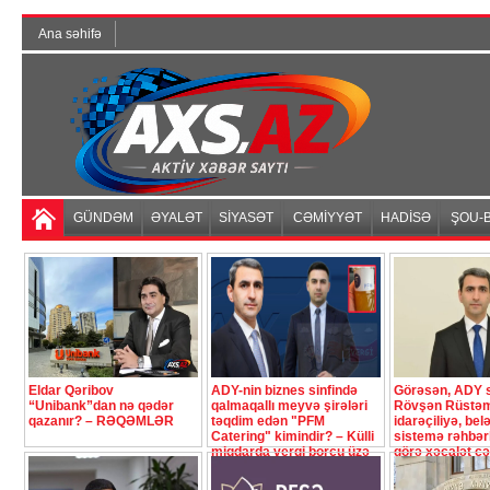
Ana səhifə
GÜNDƏM
ƏYALƏT
SİYASƏT
CƏMİYYƏT
HADİSƏ
ŞOU-B
Eldar Qəribov
ADY-nin biznes sinfində
Görəsən, ADY s
“Unibank”dan nə qədər
qalmaqallı meyvə şirələri
Rövşən Rüstə
qazanır? – RƏQƏMLƏR
təqdim edən "PFM
idarəçiliyə, bel
Catering" kimindir? – Külli
sistemə rəhbərl
miqdarda vergi borcu üzə
görə xəcalət ç
çıxdı