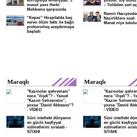
korrupsiya əməliyyatı: 3
yoxdur, toy ulduz
məsul şəxs Hərbi
– Tolikdən sərt a
Məhkəmə qarşısında
Ramin Hacıyevdə
“Kəpəz” Hospitalda baş
Nazirliklərə sual:
verən ölüm faktı ilə bağlı
Manat niyə tutulu
prokurorluq araşdırmaya
başladı
Maraqlı
Maraqlı
"Kazinolar qəhrəmanı"
"Kazinolar qəhrə
necə "ilişdi"? - Yaxud
necə "ilişdi"? - 
"Kazım Seliverstov",
"Kazım Seliversto
yoxsa "David Abbasov"?
yoxsa "David Ab
- VİDEO
- VİDEO
Süni intellekt dünyanın
Süni intellekt dü
ən güclü kəşfiyyat
ən güclü kəşfiyya
xidmətlərini sıraladı -
xidmətlərini sıral
SİYAHI
SİYAHI