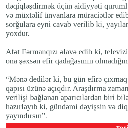
dəqiqləşdirmək üçün aidiyyəti qurumla
və müxtəlif ünvanlara müraciətlər edi
sorğulara eyni cavab verilib ki, yayıl
yoxdur.
Afət Fərmanqızı əlavə edib ki, televi
ona şəxsən efir qadağasının olmadığını
“Mənə dedilər ki, bu gün efirə çıxmaq i
qapısı üzünə açıqdır. Araşdırma zama
verilişi bağlanan aparıcılardan biri bi
hazırlayıb ki, gündəmi dəyişsin və di
yayındırsın”.
Tar