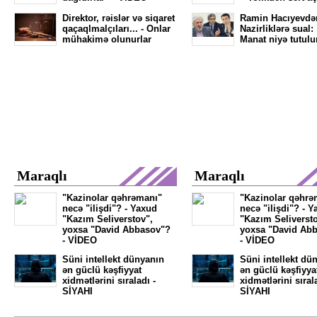
Direktor, rəislər və siqaret
Ramin Hacıyevdə
qaçaqlmalçıları... - Onlar
Nazirliklərə sual:
mühakimə olunurlar
Manat niyə tutulu
Maraqlı
Maraqlı
"Kazinolar qəhrəmanı"
"Kazinolar qəhrə
necə "ilişdi"? - Yaxud
necə "ilişdi"? - 
"Kazım Seliverstov",
"Kazım Seliversto
yoxsa "David Abbasov"?
yoxsa "David Ab
- VİDEO
- VİDEO
Süni intellekt dünyanın
Süni intellekt dü
ən güclü kəşfiyyat
ən güclü kəşfiyya
xidmətlərini sıraladı -
xidmətlərini sıral
SİYAHI
SİYAHI