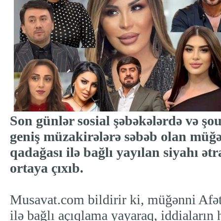
Son günlər sosial şəbəkələrdə və ş
geniş müzakirələrə səbəb olan müğən
qadağası ilə bağlı yayılan siyahı ətr
ortaya çıxıb.
Musavat.com bildirir ki, müğənni Afə
ilə bağlı açıqlama yayaraq, iddiaların 