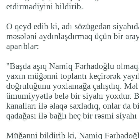
etdirmədiyini bildirib.
O qeyd edib ki, adı sözügedən siyahıda
məsələni aydınlaşdırmaq üçün bir aray
aparıblar:
"Başda aşıq Namiq Fərhadoğlu olmaq
yaxın müğənni toplantı keçirərək yay
doğruluğunu yoxlamağa çalışdıq. Məl
ümumiyyətlə belə bir siyahı yoxdur. B
kanalları ilə əlaqə saxladıq, onlar da bil
qadağası ilə bağlı heç bir rəsmi siyah
Müğənni bildirib ki, Namiq Fərhadoğ