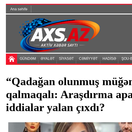
Ana səhifə
GÜNDƏM
ƏYALƏT
SİYASƏT
CƏMİYYƏT
HADİSƏ
ŞOU-B
“Qadağan olunmuş müğənn
qalmaqalı: Araşdırma apa
iddialar yalan çıxdı?