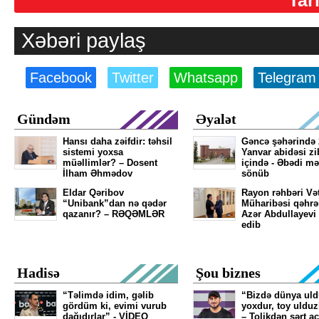
Xəbəri paylaş
Facebook
Twitter
Whatsapp
Telegram
Gündəm
Əyalət
Hansı daha zəifdir: təhsil
Gəncə şəhərində 
sistemi yoxsa
Yanvar abidəsi zib
müəllimlər? – Dosent
içində - Əbədi mə
İlham Əhmədov
sönüb
Eldar Qəribov
Rayon rəhbəri Və
“Unibank”dan nə qədər
Müharibəsi qəhr
qazanır? – RƏQƏMLƏR
Azər Abdullayevi
edib
Hadisə
Şou biznes
“Təlimdə idim, gəlib
“Bizdə dünya ul
gördüm ki, evimi vurub
yoxdur, toy ulduz
dağıdırlar” - VİDEO
– Tolikdən sərt a