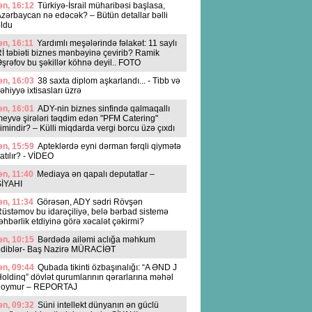
n, 16:12
Türkiyə-İsrail müharibəsi başlasa,
zərbaycan nə edəcək? – Bütün detallar bəlli
ldu
n, 16:11
Yardımlı meşələrində fəlakət: 11 saylı
İ təbiəti biznes mənbəyinə çevirib? Ramik
şrəfov bu şəkillər köhnə deyil.. FOTO
n, 16:03
38 saxta diplom aşkarlandı... - Tibb və
əhiyyə ixtisasları üzrə
n, 16:01
ADY-nin biznes sinfində qalmaqallı
eyvə şirələri təqdim edən "PFM Catering"
imindir? – Külli miqdarda vergi borcu üzə çıxdı
n, 15:59
Apteklərdə eyni dərman fərqli qiymətə
atılır? - VİDEO
n, 11:40
Mediaya ən qapalı deputatlar –
SİYAHI
n, 11:34
Görəsən, ADY sədri Rövşən
üstəmov bu idarəçiliyə, belə bərbad sistemə
əhbərlik etdiyinə görə xəcalət çəkirmi?
n, 10:15
Bərdədə ailəmi aclığa məhkum
ediblər- Baş Nazirə MÜRACİƏT
n, 09:44
Qubada tikinti özbaşınalığı: “A ƏND J
oldinq” dövlət qurumlarının qərarlarına məhəl
qoymur – REPORTAJ
n, 09:32
Süni intellekt dünyanın ən güclü