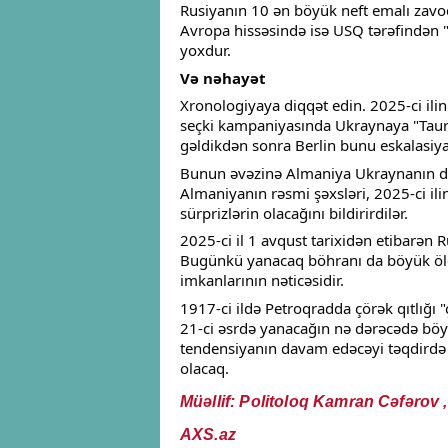
Rusiyanın 10 ən böyük neft emalı zavo
Avropa hissəsində isə USQ tərəfindən 
yoxdur.
Və nəhayət
Xronologiyaya diqqət edin. 2025-ci ilin
seçki kampaniyasında Ukraynaya "Taurus
gəldikdən sonra Berlin bunu eskalasiya
Bunun əvəzinə Almaniya Ukraynanın dro
Almaniyanın rəsmi şəxsləri, 2025-ci il
sürprizlərin olacağını bildirirdilər.
2025-ci il 1 avqust tarixidən etibarən R
Bugünkü yanacaq böhranı da böyük ölç
imkanlarının nəticəsidir.
1917-ci ildə Petroqradda çörək qıtlığı "
21-ci əsrdə yanacağın nə dərəcədə bö
tendensiyanın davam edəcəyi təqdirdə P
olacaq.
Müəllif: Politoloq Kamran Cəfərov ,
AXS.az