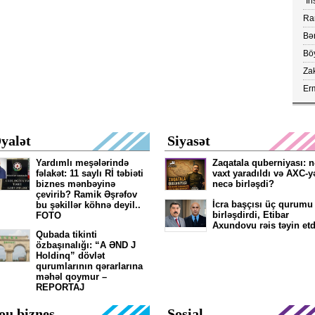
"İn
ray
Ram
vax
Bər
Böy
aç
Za
çe
Erm
FA
kör
yalət
Siyasət
Yardımlı meşələrində
Zaqatala quberniyası: n
fəlakət: 11 saylı Rİ təbiəti
vaxt yaradıldı və AXC-y
biznes mənbəyinə
necə birləşdi?
çevirib? Ramik Əşrəfov
İcra başçısı üç qurumu
bu şəkillər köhnə deyil..
birləşdirdi, Etibar
FOTO
Axundovu rəis təyin etd
Qubada tikinti
özbaşınalığı: “A ƏND J
Holdinq” dövlət
qurumlarının qərarlarına
məhəl qoymur –
REPORTAJ
ou biznes
Sosial