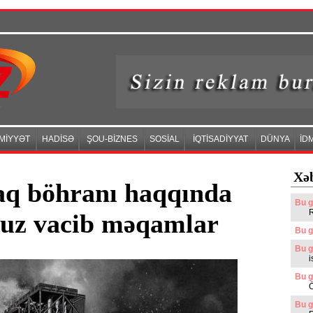
MİYYƏT
HADİSƏ
ŞOU-BİZNES
SOSİAL
İQTİSADİYYAT
DÜNYA
İD
Xəb
aq böhranı haqqında
Bu g
muz vacib məqamlar
Bu g
Bu g
i
Bu g
Ö
Bu g