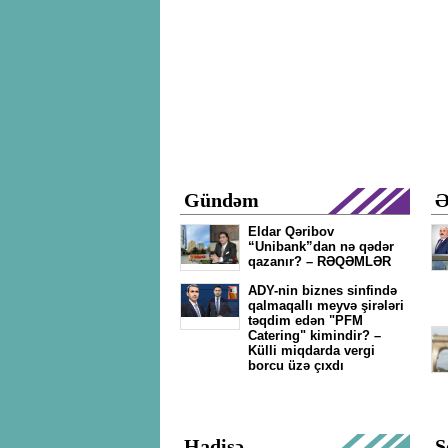
Gündəm
Ə
Eldar Qəribov
“Unibank”dan nə qədər
qazanır? – RƏQƏMLƏR
ADY-nin biznes sinfində
qalmaqallı meyvə şirələri
təqdim edən "PFM
Catering" kimindir? –
Külli miqdarda vergi
borcu üzə çıxdı
Hadisə
Ş