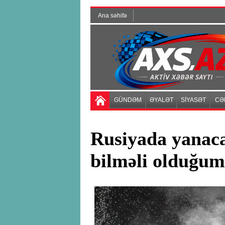
Ana səhifə
GÜNDƏM
ƏYALƏT
SİYASƏT
CƏ
Rusiyada yanac
bilməli olduğu