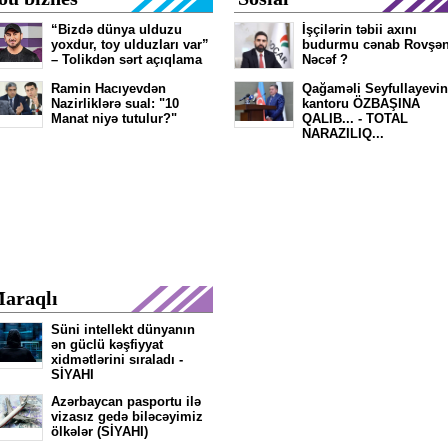
“Bizdə dünya ulduzu
İşçilərin təbii axını
yoxdur, toy ulduzları var”
budurmu cənab Rovşə
– Tolikdən sərt açıqlama
Nəcəf ?
Ramin Hacıyevdən
Qağaməli Seyfullayevin
Nazirliklərə sual: "10
kantoru ÖZBAŞINA
Manat niyə tutulur?"
QALIB... - TOTAL
NARAZILIQ...
araqlı
Süni intellekt dünyanın
ən güclü kəşfiyyat
xidmətlərini sıraladı -
SİYAHI
Azərbaycan pasportu ilə
vizasız gedə biləcəyimiz
ölkələr (SİYAHI)