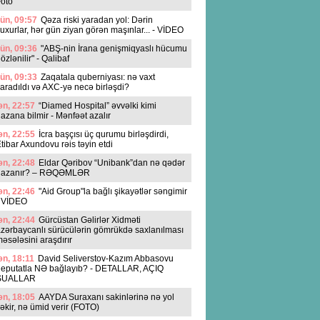
oto
ün, 09:57
Qəza riski yaradan yol: Dərin
uxurlar, hər gün ziyan görən maşınlar... - VİDEO
ün, 09:36
"ABŞ-nin İrana genişmiqyaslı hücumu
özlənilir" - Qalibaf
ün, 09:33
Zaqatala quberniyası: nə vaxt
aradıldı və AXC-yə necə birləşdi?
n, 22:57
“Diamed Hospital” əvvəlki kimi
azana bilmir - Mənfəət azalır
n, 22:55
İcra başçısı üç qurumu birləşdirdi,
tibar Axundovu rəis təyin etdi
n, 22:48
Eldar Qəribov “Unibank”dan nə qədər
qazanır? – RƏQƏMLƏR
n, 22:46
"Aid Group"la bağlı şikayətlər səngimir
- VİDEO
n, 22:44
Gürcüstan Gəlirlər Xidməti
zərbaycanlı sürücülərin gömrükdə saxlanılması
əsələsini araşdırır
n, 18:11
David Seliverstov-Kazım Abbasovu
deputatla NƏ bağlayıb? - DETALLAR, AÇIQ
SUALLAR
n, 18:05
AAYDA Suraxanı sakinlərinə nə yol
əkir, nə ümid verir (FOTO)