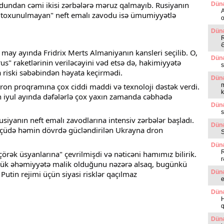
dundan cəmi ikisi zərbələrə məruz qalmayıb. Rusiyanın 
Dünə
A
"toxunulmayan" neft emalı zavodu isə ümumiyyətlə 
o
Dünə
R
Ə
 may ayında Fridrix Merts Almaniyanın kansleri seçilib. O, 
Dünə
" raketlərinin veriləcəyini vəd etsə də, hakimiyyətə 
s
 riski səbəbindən həyata keçirmədi.
Dünə
n proqramına çox ciddi maddi və texnoloji dəstək verdi. 
m
k
in iyul ayında dəfələrlə çox yaxın zamanda cəbhədə 
Dünə
s
usiyanın neft emalı zavodlarına intensiv zərbələr başladı. 
Dünə
üdə həmin dövrdə gücləndirilən Ukrayna dron 
Dünə
R
çörək üsyanlarına" çevrilmişdi və nəticəni hamımız bilirik. 
r
yük əhəmiyyətə malik olduğunu nəzərə alsaq, bugünkü 
Dünə
utin rejimi üçün siyasi risklər qaçılmaz 
Dünə
H
Dünə