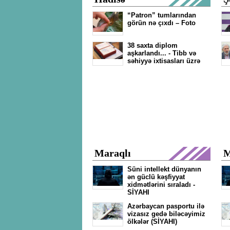
“Patron” tumlarından
görün nə çıxdı – Foto
38 saxta diplom
aşkarlandı... - Tibb və
səhiyyə ixtisasları üzrə
Maraqlı
M
Süni intellekt dünyanın
ən güclü kəşfiyyat
xidmətlərini sıraladı -
SİYAHI
Azərbaycan pasportu ilə
vizasız gedə biləcəyimiz
ölkələr (SİYAHI)