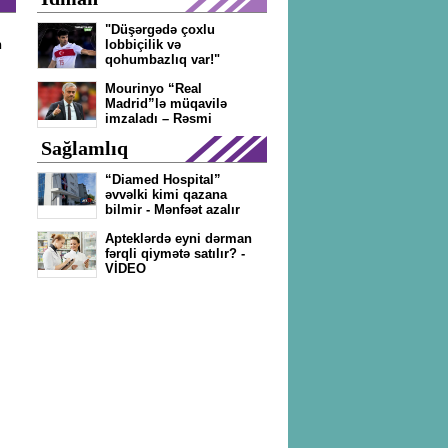
"Düşərgədə çoxlu
n
lobbiçilik və
qohumbazlıq var!"
Mourinyo “Real
Madrid”lə müqavilə
imzaladı – Rəsmi
Sağlamlıq
“Diamed Hospital”
əvvəlki kimi qazana
bilmir - Mənfəət azalır
Apteklərdə eyni dərman
fərqli qiymətə satılır? -
VİDEO