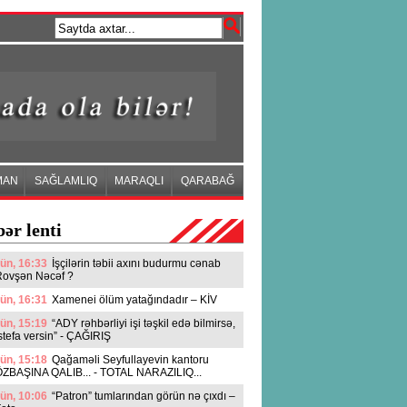
MAN
SAĞLAMLIQ
MARAQLI
QARABAĞ
ər lenti
ün, 16:33
İşçilərin təbii axını budurmu cənab
Rovşən Nəcəf ?
ün, 16:31
Xamenei ölüm yatağındadır – KİV
ün, 15:19
“ADY rəhbərliyi işi təşkil edə bilmirsə,
stefa versin” - ÇAĞIRIŞ
ün, 15:18
Qağaməli Seyfullayevin kantoru
ZBAŞINA QALIB... - TOTAL NARAZILIQ...
ün, 10:06
“Patron” tumlarından görün nə çıxdı –