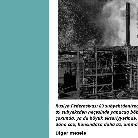
Rusiya Federasiyası 89 subyektdən(regi
89 subyektdən neçəsində yanacaq böhra
çoxunda, ya da böyük əksəriyyətində. X
daha çox, hansındasa daha az, amma R
Digər məsələ