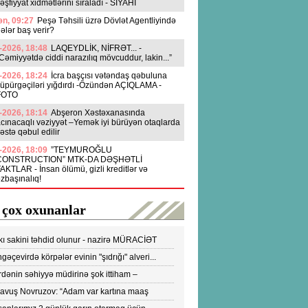
əşfiyyat xidmətlərini sıraladı - SİYAHI
n, 09:27
Peşə Təhsili üzrə Dövlət Agentliyində
ələr baş verir?
-2026, 18:48
LAQEYDLİK, NİFRƏT... -
Cəmiyyətdə ciddi narazılıq mövcuddur, lakin...”
-2026, 18:24
İcra başçısı vətəndaş qəbuluna
üpürgəçiləri yığdırdı -Özündən AÇIQLAMA -
FOTO
-2026, 18:14
Abşeron Xəstəxanasında
cınacaqlı vəziyyət –Yemək iyi bürüyən otaqlarda
əstə qəbul edilir
-2026, 18:09
”TEYMUROĞLU
CONSTRUCTION” MTK-DA DƏŞHƏTLİ
AKTLAR - İnsan ölümü, gizli kreditlər və
zbaşınalıq!
 çox oxunanlar
kı sakini təhdid olunur - nazirə MÜRACİƏT
ldi
gəçevirdə körpələr evinin "şıdrığı" alveri...
DEO
dənin səhiyyə müdirinə şok ittiham –
ronavirusun yayılmasına səbəb olur-VİDEO
yavuş Novruzov: “Adam var kartına maaş
lənən kimi bankomatı qaçır ki, pulu çıxartsın”