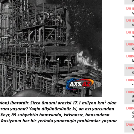
F
Bu g
ç
Bu g
g
Bu g
y
Dünə
q
Dünə
E
Dünə
Dünə
Dünə
a
m
on) ibarətdir. Sizcə ümumi ərazisi 17.1 milyon km² olan 
nı yaşanır? Yəqin düşünürsünüz ki, ən azı yarısından 
Dünə
eyr, 89 subyektin hamısında, istisnasız, hansındasa 
usiyanın hər bir yerində yanacaqla problemlər yaşanır.
Dünə
ç