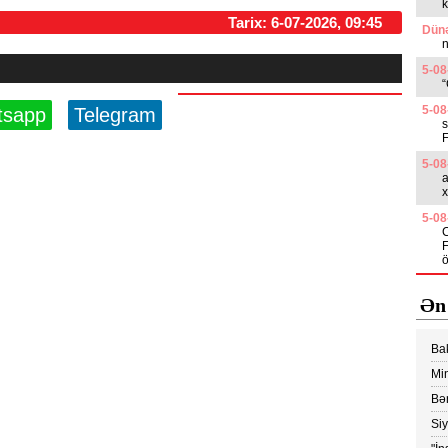
k
Tarix: 6-07-2026, 09:45
Dünə
n
5-08
“
5-08
tsapp
Telegram
s
5-08
a
x
5-08
F
ö
Ən
Ba
edi
Min
Vİ
Bər
Ko
Si
yük