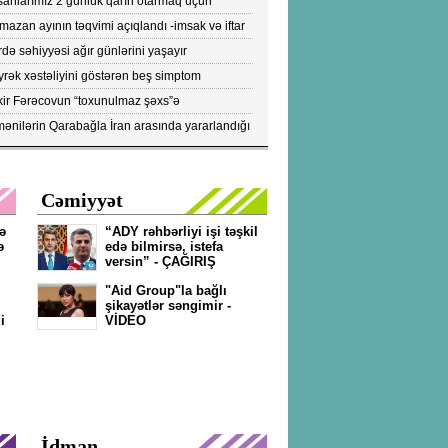
sanlarımız 2 günlük qarın otarmaq üçün
onlara axışırlar" - Fazil Mustafa
azan ayının təqvimi açıqlandı -imsak və iftar
tları
də səhiyyəsi ağır günlərini yaşayır
rək xəstəliyini göstərən beş simptom
ıqlandı: DİQQƏTLƏ OXUYUN!
kir Fərəcovun “toxunulmaz şəxs”ə
vrilməsinin kökündə nələr durub?- ŞOK
ənilərin Qarabağla İran arasında yararlandığı
KTLAR/FOTOLAR
pülərin peyk görüntüləri yayıldı...- FOTOLAR
Cəmiyyət
ə
“ADY rəhbərliyi işi təşkil
ə
edə bilmirsə, istefa
versin” - ÇAĞIRIŞ
"Aid Group"la bağlı
şikayətlər səngimir -
i
VİDEO
İdman