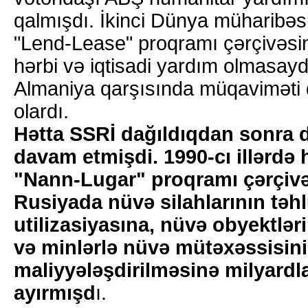
qalmışdı. İkinci Dünya müharibəs
"Lend-Lease" proqramı çərçivəsin
hərbi və iqtisadi yardım olmasayd
Almaniya qarşısında müqaviməti q
olardı.
Hətta SSRİ dağıldıqdan sonra 
davam etmişdi. 1990-cı illərdə 
"Nann-Lugar" proqramı çərçiv
Rusiyada nüvə silahlarının təh
utilizasiyasına, nüvə obyektlə
və minlərlə nüvə mütəxəssisin
maliyyələşdirilməsinə milyardla
ayırmışd
ı.