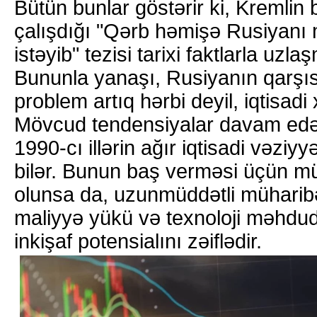
Bütün bunlar göstərir ki, Kremli
çalışdığı "Qərb həmişə Rusiyanı
istəyib" tezisi tarixi faktlarla uzlaş
Bununla yanaşı, Rusiyanın qarşı
problem artıq hərbi deyil, iqtisadi 
Mövcud tendensiyalar davam edər
1990-cı illərin ağır iqtisadi vəziy
bilər. Bunun baş verməsi üçün m
olunsa da, uzunmüddətli müharibə
maliyyə yükü və texnoloji məhdud
inkişaf potensialını zəiflədir.