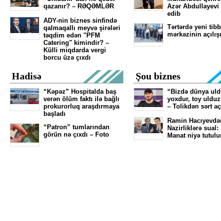
qazanır? – RƏQƏMLƏR
Azər Abdullayevi
edib
ADY-nin biznes sinfində
Tərtərdə yeni tibb
qalmaqallı meyvə şirələri
mərkəzinin açılış
təqdim edən "PFM
Catering" kimindir? –
Külli miqdarda vergi
borcu üzə çıxdı
Hadisə
Şou biznes
“Kəpəz” Hospitalda baş
“Bizdə dünya ul
verən ölüm faktı ilə bağlı
yoxdur, toy ulduz
prokurorluq araşdırmaya
– Tolikdən sərt a
başladı
Ramin Hacıyevdə
“Patron” tumlarından
Nazirliklərə sual:
görün nə çıxdı – Foto
Manat niyə tutulu