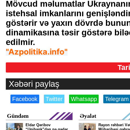
Mövcud məlumatlar Ukraynanın
istehsal imkanlarını genişləndi
göstərir və yaxın dövrdə bunu
dinamikasına təsir göstərə bilə
edilmir.
"Azpolitika.info"
Tar
Xəbəri paylaş
Facebook
Twitter
Whatsapp
Telegram
Gündəm
Əyalət
Eldar Qəribov
Rayon rəhbəri Və
“Unibank”dan nə qədər
Müharibəsi qəhr