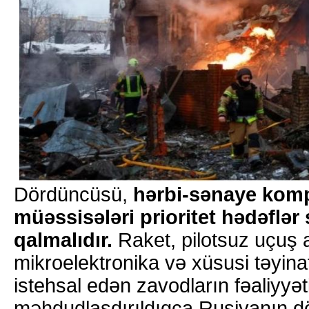
Dördüncüsü,
hərbi-sənaye komp
müəssisələri prioritet hədəflər
qalmalıdır.
Raket, pilotsuz uçuş a
mikroelektronika və xüsusi təyina
istehsal edən zavodların fəaliyyət
məhdudlaşdırıldıqca Rusiyanın dö