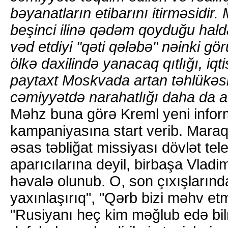
bəyanatların etibarını itirməsidir.
beşinci ilinə qədəm qoyduğu halda
vəd etdiyi "qəti qələbə" nəinki gö
ölkə daxilində yanacaq qıtlığı, iqt
paytaxt Moskvada artan təhlükəsizl
cəmiyyətdə narahatlığı daha da ar
Məhz buna görə Kreml yeni infor
kampaniyasına start verib. Maraql
əsas təbliğat missiyası dövlət tele
aparıcılarına deyil, birbaşa Vladi
həvalə olunub. O, son çıxışların
yaxınlaşırıq", "Qərb bizi məhv etm
"Rusiyanı heç kim məğlub edə bil