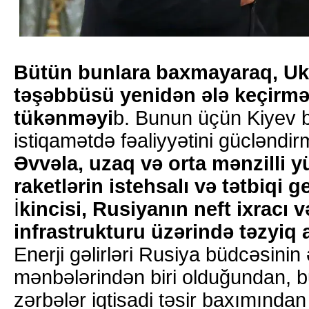
Bütün bunlara baxmayaraq, Ukr
təşəbbüsü yenidən ələ keçirmə
tükənməyi
b. Bunun üçün Kiyev b
istiqamətdə fəaliyyətini gücləndirm
Əvvəla, uzaq və orta mənzilli y
raketlərin istehsalı və tətbiqi g
İ
kincisi, Rusiyanın neft ixracı 
infrastrukturu üzərində təzyiq a
Enerji gəlirləri Rusiya büdcəsini
mənbələrindən biri olduğundan, b
zərbələr iqtisadi təsir baxımında