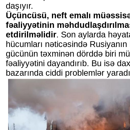
daşıyır.
Üçüncüsü, neft emalı müəssisə
fəaliyyətinin məhdudlaşdırılm
etdirilməlidir
. Son aylarda həyat
hücumları nəticəsində Rusiyanın 
gücünün təxminən dörddə biri müx
fəaliyyətini dayandırıb. Bu isə da
bazarında ciddi problemlər yaradı