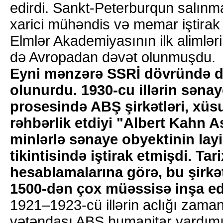
edirdi. Sankt-Peterburqun salınm
xarici mühəndis və memar iştirak
Elmlər Akademiyasının ilk alimlər
də Avropadan dəvət olunmuşdu.
Eyni mənzərə SSRİ dövründə 
olunurdu. 1930-cu illərin səna
prosesində ABŞ şirkətləri, xüs
rəhbərlik etdiyi "Albert Kahn A
minlərlə sənaye obyektinin layi
tikintisində iştirak etmişdi. Tari
hesablamalarına görə, bu şirkəti
1500-dən çox müəssisə inşa ed
1921–1923-cü illərin aclığı zaman
vətəndaşı ABŞ humanitar yardım