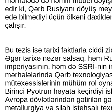
mərhələdə də həmin model dəyişm
edir ki, Qərb Rusiyanı döyüş me
edə bilmədiyi üçün ölkəni daxildə
çalışır.
Bu tezis isə tarixi faktlarla ciddi zi
Əgər tarixə nəzər salsaq, həm R
imperiyasının, həm də SSRİ-nin i
mərhələlərində Qərb texnologiyası
mütəxəssislərinin mühüm rol oyna
Birinci Pyotrun həyata keçirdiyi is
Avropa dövlətlərindən gətirilən g
metallurgiya və silah istehsalı tex