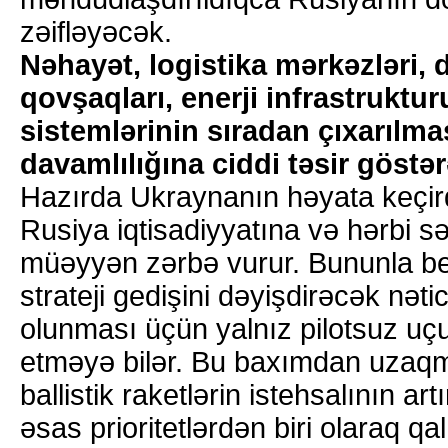
zəifləyəcək.
Nəhayət, logistika mərkəzləri, 
qovşaqları, enerji infrastruktur
sistemlərinin sıradan çıxarılma
davamlılığına ciddi təsir göstərə
Hazırda Ukraynanın həyata keçird
Rusiya iqtisadiyyatına və hərbi 
müəyyən zərbə vurur. Bununla be
strateji gedişini dəyişdirəcək nəti
olunması üçün yalnız pilotsuz uçu
etməyə bilər. Bu baxımdan uzaqmə
ballistik raketlərin istehsalının ar
əsas prioritetlərdən biri olaraq qal