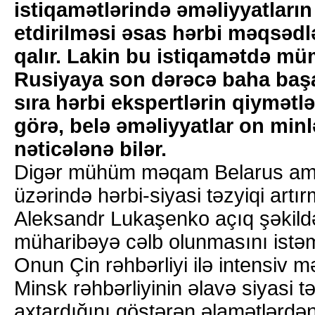
istiqamətlərində əməliyyatları
etdirilməsi əsas hərbi məqsədl
qalır. Lakin bu istiqamətdə müm
Rusiyaya son dərəcə baha başa 
sıra hərbi ekspertlərin qiymətl
görə, belə əməliyyatlar on minlər
nəticələnə bilər.
Digər mühüm məqam Belarus amil
üzərində hərbi-siyasi təzyiqi artı
Aleksandr Lukaşenko açıq şəkildə
müharibəyə cəlb olunmasını istəm
Onun Çin rəhbərliyi ilə intensiv 
Minsk rəhbərliyinin əlavə siyasi t
axtardığını göstərən əlamətlərdən 