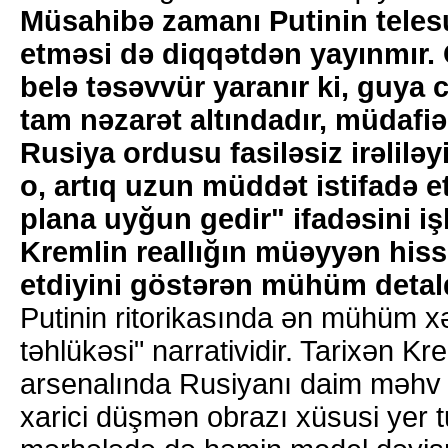
Müsahibə zamanı Putinin telesu
etməsi də diqqətdən yayınmır.
belə təsəvvür yaranır ki, guya
tam nəzarət altındadır, müdafiə 
Rusiya ordusu fasiləsiz irəliləy
o, artıq uzun müddət istifadə e
plana uyğun gedir" ifadəsini iş
Kremlin reallığın müəyyən hiss
etdiyini göstərən mühüm detald
Putinin ritorikasında ən mühüm x
təhlükəsi" narratividir. Tarixən Kre
arsenalında Rusiyanı daim məhv
xarici düşmən obrazı xüsusi yer t