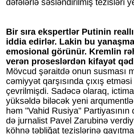
dəfələrlə səsləndirilmiş tezisləri y
Bir sıra ekspertlər Putinin reallı
iddia edirlər. Lakin bu yanaş
emosional görünür. Kremlin rə
verən proseslərdən kifayət qəd
Mövcud şəraitdə onun susması m
cəmiyyət qarşısında çıxış etməsi
çevrilmişdi. Sadəcə olaraq, ictima
yüksəldə biləcək yeni arqumentlə
həm "Vahid Rusiya" Partiyasının 
də jurnalist Pavel Zarubinə verd
köhnə təbliğat tezislərinə qayıtm