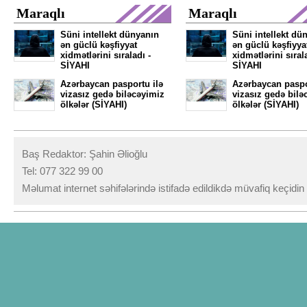
Maraqlı
Maraqlı
Süni intellekt dünyanın
Süni intellekt dü
ən güclü kəşfiyyat
ən güclü kəşfiyya
xidmətlərini sıraladı -
xidmətlərini sıral
SİYAHI
SİYAHI
Azərbaycan pasportu ilə
Azərbaycan paspo
vizasız gedə biləcəyimiz
vizasız gedə bilə
ölkələr (SİYAHI)
ölkələr (SİYAHI)
Baş Redaktor: Şahin Əlioğlu
Tel: 077 322 99 00
Məlumat internet səhifələrində istifadə edildikdə müvafiq keçidi