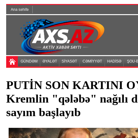
Ana səhifə
GÜNDƏM
ƏYALƏT
SİYASƏT
CƏMİYYƏT
HADİSƏ
ŞOU-B
PUTİN SON KARTINI OY
Kremlin "qələbə" nağılı da
sayım başlayıb