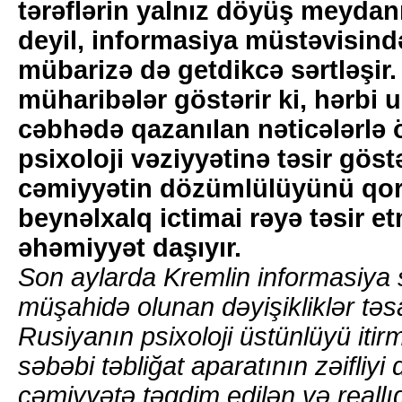
tərəflərin yalnız döyüş meydanı
deyil, informasiya müstəvisind
mübarizə də getdikcə sərtləşir.
müharibələr göstərir ki, hərbi 
cəbhədə qazanılan nəticələrlə 
psixoloji vəziyyətinə təsir gös
cəmiyyətin dözümlülüyünü qo
beynəlxalq ictimai rəyə təsir et
əhəmiyyət daşıyır.
Son aylarda Kremlin informasiya 
müşahidə olunan dəyişikliklər təsa
Rusiyanın psixoloji üstünlüyü itir
səbəbi təbliğat aparatının zəifliyi d
cəmiyyətə təqdim edilən və reall