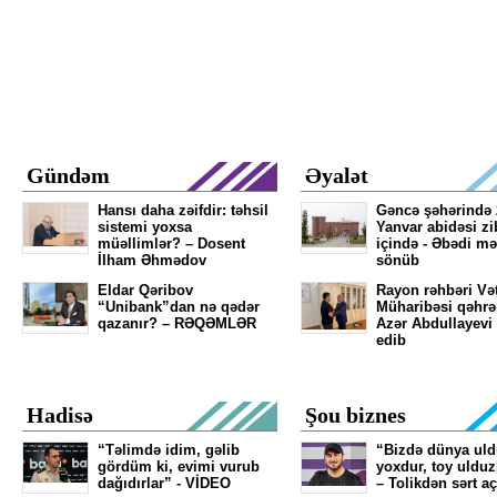
Gündəm
Əyalət
Hansı daha zəifdir: təhsil
Gəncə şəhərində 
sistemi yoxsa
Yanvar abidəsi zib
müəllimlər? – Dosent
içində - Əbədi mə
İlham Əhmədov
sönüb
Eldar Qəribov
Rayon rəhbəri Və
“Unibank”dan nə qədər
Müharibəsi qəhr
qazanır? – RƏQƏMLƏR
Azər Abdullayevi
edib
Hadisə
Şou biznes
“Təlimdə idim, gəlib
“Bizdə dünya ul
gördüm ki, evimi vurub
yoxdur, toy ulduz
dağıdırlar” - VİDEO
– Tolikdən sərt a