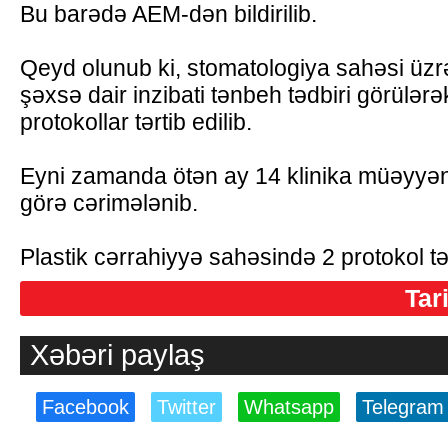
Bu barədə AEM-dən bildirilib.
Qeyd olunub ki, stomatologiya sahəsi üzrə
şəxsə dair inzibati tənbeh tədbiri görülərə
protokollar tərtib edilib.
Eyni zamanda ötən ay 14 klinika müəyyən
görə cərimələnib.
Plastik cərrahiyyə sahəsində 2 protokol tə
Tar
Xəbəri paylaş
Facebook
Twitter
Whatsapp
Telegram