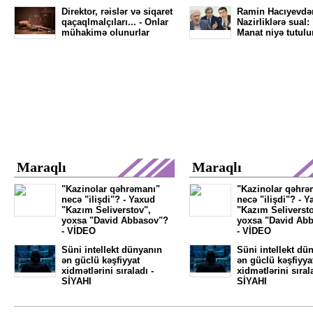
Direktor, rəislər və siqaret
Ramin Hacıyevdə
qaçaqlmalçıları... - Onlar
Nazirliklərə sual:
mühakimə olunurlar
Manat niyə tutulu
Maraqlı
Maraqlı
"Kazinolar qəhrəmanı"
"Kazinolar qəhrə
necə "ilişdi"? - Yaxud
necə "ilişdi"? - 
"Kazım Seliverstov",
"Kazım Seliversto
yoxsa "David Abbasov"?
yoxsa "David Ab
- VİDEO
- VİDEO
Süni intellekt dünyanın
Süni intellekt dü
ən güclü kəşfiyyat
ən güclü kəşfiyya
xidmətlərini sıraladı -
xidmətlərini sıral
SİYAHI
SİYAHI