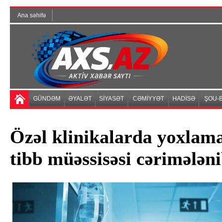
Ana səhifə
GÜNDƏM
ƏYALƏT
SİYASƏT
CƏMİYYƏT
HADİSƏ
ŞOU-B
Özəl klinikalarda yoxlama
tibb müəssisəsi cərimələn