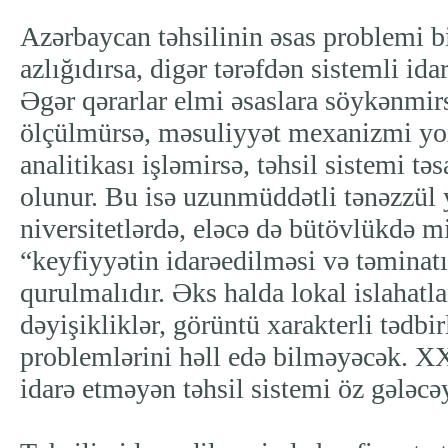
Azərbaycan təhsilinin əsas problemi b
azlığıdırsa, digər tərəfdən sistemli id
Əgər qərarlar elmi əsaslara söykənmir
ölçülmürsə, məsuliyyət mexanizmi yo
analitikası işləmirsə, təhsil sistemi təs
olunur. Bu isə uzunmüddətli tənəzzül 
niversitetlərdə, eləcə də bütövlükdə mi
“keyfiyyətin idarəedilməsi və təminatı
qurulmalıdır. Əks halda lokal islahatla
dəyişikliklər, görüntü xarakterli tədbir
problemlərini həll edə bilməyəcək. XX
idarə etməyən təhsil sistemi öz gələcə