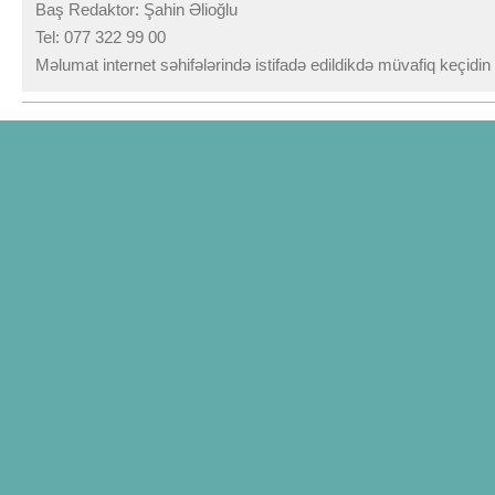
Baş Redaktor: Şahin Əlioğlu
Tel: 077 322 99 00
Məlumat internet səhifələrində istifadə edildikdə müvafiq keçidi