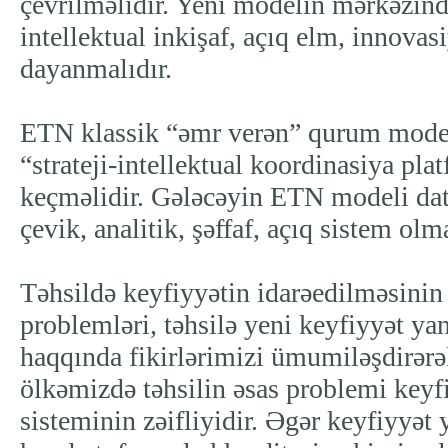
çevrilməlidir. Yeni modelin mərkəzində
intellektual inkişaf, açıq elm, innovas
dayanmalıdır.
ETN klassik “əmr verən” qurum model
“strateji-intellektual koordinasiya pl
keçməlidir. Gələcəyin ETN modeli data 
çevik, analitik, şəffaf, açıq sistem olma
Təhsildə keyfiyyətin idarəedilməsinin
problemləri, təhsilə yeni keyfiyyət y
haqqında fikirlərimizi ümumiləşdirərə
ölkəmizdə təhsilin əsas problemi keyf
sisteminin zəifliyidir. Əgər keyfiyyət 