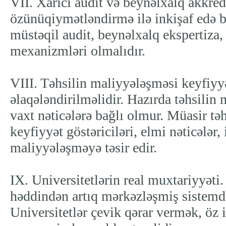
VII. Xarici audit və beynəlxalq akkred
özünüqiymətləndirmə ilə inkişaf edə 
müstəqil audit, beynəlxalq ekspertiza
mexanizmləri olmalıdır.
VIII. Təhsilin maliyyələşməsi keyfiyy
əlaqələndirilməlidir. Hazırda təhsilin
vaxt nəticələrə bağlı olmur. Müasir təh
keyfiyyət göstəriciləri, elmi nəticələr, 
maliyyələşməyə təsir edir.
IX. Universitetlərin real muxtariyyəti
həddindən artıq mərkəzləşmiş sistemdə 
Universitetlər çevik qərar vermək, öz i