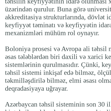
təhsilin keyfiyyətinin idarə olunması 
üzərindən qurulur. Buna görə universit
akkreditasiya strukturlarında, dövlət 
keyfiyyət təminatı və keyfiyyətin idar
mexanizmləri mühüm rol oynayır.
Boloniya prosesi və Avropa ali təhsil
əsas tələblərdən biri daxili və xarici k
sistemlərinin qurulmasıdır. Çünki, ke
təhsil sistemi inkişaf edə bilməz, ölç
təkmilləşdirilə bilməz, elmi əsası ol
deqradasiyaya uğrayar.
Azərbaycan təhsil sisteminin son 30 ill