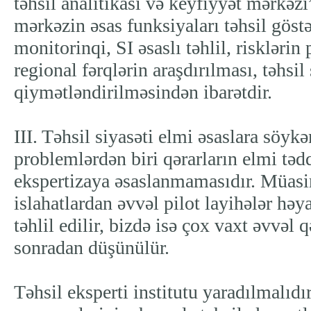
təhsil analitikası və keyfiyyət mərkəzi
mərkəzin əsas funksiyaları təhsil göstə
monitorinqi, SI əsaslı təhlil, risklərin
regional fərqlərin araşdırılması, təhsil
qiymətləndirilməsindən ibarətdir.
III. Təhsil siyasəti elmi əsaslara söyk
problemlərdən biri qərarların elmi tədq
ekspertizaya əsaslanmamasıdır. Müasir
islahatlardan əvvəl pilot layihələr həyat
təhlil edilir, bizdə isə çox vaxt əvvəl qə
sonradan düşünülür.
Təhsil eksperti institutu yaradılmalıdı