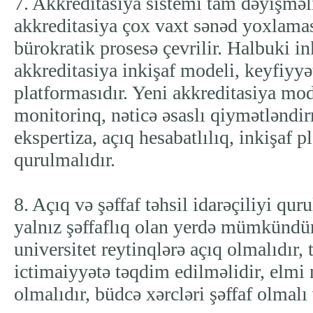
7. Akkreditasiya sistemi tam dəyişmə
akkreditasiya çox vaxt sənəd yoxlamas
bürokratik prosesə çevrilir. Halbuki in
akkreditasiya inkişaf modeli, keyfiyyə
platformasıdır. Yeni akkreditasiya mo
monitorinq, nəticə əsaslı qiymətləndi
ekspertiza, açıq hesabatlılıq, inkişaf p
qurulmalıdır.
8. Açıq və şəffaf təhsil idarəçiliyi qur
yalnız şəffaflıq olan yerdə mümkündü
universitet reytinqlərə açıq olmalıdır, t
ictimaiyyətə təqdim edilməlidir, elmi n
olmalıdır, büdcə xərcləri şəffaf olmalı