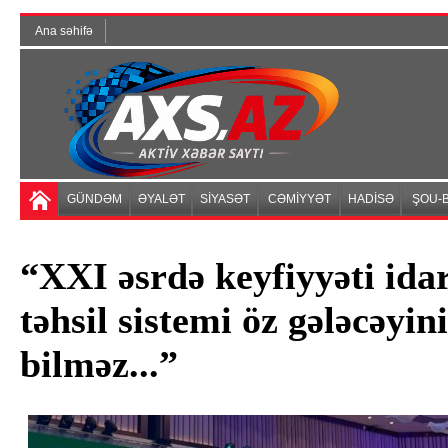
Ana səhifə
GÜNDƏM
ƏYALƏT
SİYASƏT
CƏMİYYƏT
HADİSƏ
ŞOU-B
“XXI əsrdə keyfiyyəti ida
təhsil sistemi öz gələcəyin
bilməz...”