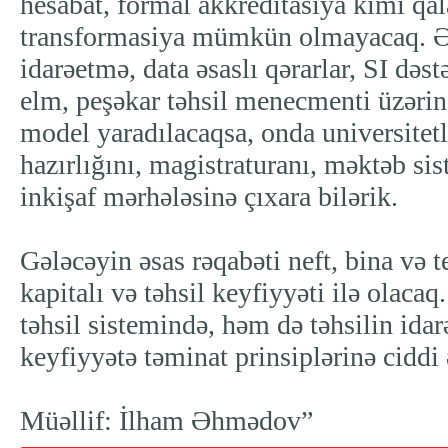
hesabat, formal akkreditasiya kimi qal
transformasiya mümkün olmayacaq. Əg
idarəetmə, data əsaslı qərarlar, SI dəs
elm, peşəkar təhsil menecmenti üzərin
model yaradılacaqsa, onda universitet
hazırlığını, magistraturanı, məktəb si
inkişaf mərhələsinə çıxara bilərik.
Gələcəyin əsas rəqabəti neft, bina və t
kapitalı və təhsil keyfiyyəti ilə olac
təhsil sistemində, həm də təhsilin id
keyfiyyətə təminat prinsiplərinə ciddi
Müəllif: İlham Əhmədov”