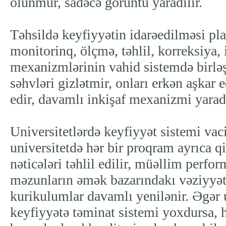
olunmur, sadəcə görüntü yaradılır.
Təhsildə keyfiyyətin idarəedilməsi pl
monitorinq, ölçmə, təhlil, korreksiya, 
mexanizmlərinin vahid sistemdə birlə
səhvləri gizlətmir, onları erkən aşkar ed
edir, davamlı inkişaf mexanizmi yaradı
Universitetlərdə keyfiyyət sistemi vac
universitetdə hər bir proqram ayrıca qi
nəticələri təhlil edilir, müəllim perfor
məzunların əmək bazarındakı vəziyyəti 
kurikulumlar davamlı yenilənir. Əgər 
keyfiyyətə təminat sistemi yoxdursa, 