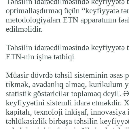
Təhsilin idarəedilməsində keyfiyyətə 
optimallaşdırmaq üçün “keyfiyyətə tə
metodologiyaları ETN apparatının fəal
edilməlidir.
Təhsilin idarəedilməsində keyfiyyətə 
ETN-nin işinə tətbiqi
Müasir dövrdə təhsil sisteminin əsas 
tikmək, avadanlıq almaq, kurikulum 
statistik göstəricilər toplamaq deyil. 
keyfiyyətini sistemli idarə etməkdir. 
kapitalı, texnoloji inkişaf, innovasiya 
təhlükəsizlik birbaşa təhsilin keyfiyyə