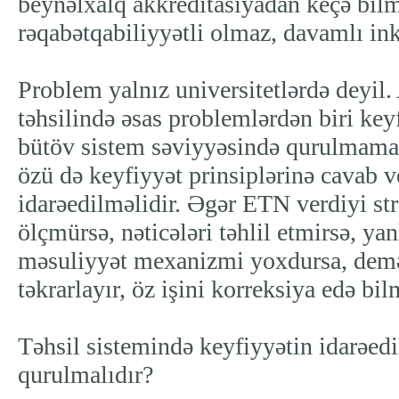
beynəlxalq akkreditasiyadan keçə bilm
rəqabətqabiliyyətli olmaz, davamlı ink
Problem yalnız universitetlərdə deyil
təhsilində əsas problemlərdən biri key
bütöv sistem səviyyəsində qurulmaması
özü də keyfiyyət prinsiplərinə cavab v
idarəedilməlidir. Əgər ETN verdiyi stra
ölçmürsə, nəticələri təhlil etmirsə, yan
məsuliyyət mexanizmi yoxdursa, deməl
təkrarlayır, öz işini korreksiya edə bil
Təhsil sistemində keyfiyyətin idarəed
qurulmalıdır?