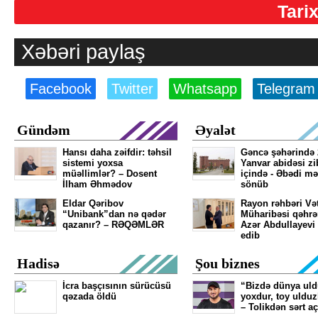
Tari
Xəbəri paylaş
Facebook
Twitter
Whatsapp
Telegram
Gündəm
Əyalət
Hansı daha zəifdir: təhsil
Gəncə şəhərində 
sistemi yoxsa
Yanvar abidəsi zib
müəllimlər? – Dosent
içində - Əbədi mə
İlham Əhmədov
sönüb
Eldar Qəribov
Rayon rəhbəri Və
“Unibank”dan nə qədər
Müharibəsi qəhr
qazanır? – RƏQƏMLƏR
Azər Abdullayevi
edib
Hadisə
Şou biznes
İcra başçısının sürücüsü
“Bizdə dünya ul
qəzada öldü
yoxdur, toy ulduz
– Tolikdən sərt a