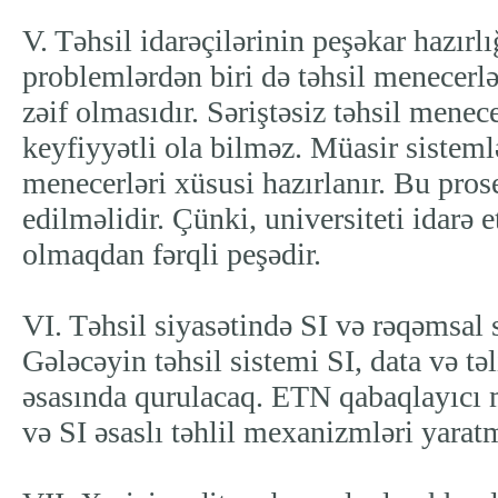
V. Təhsil idarəçilərinin peşəkar hazırlı
problemlərdən biri də təhsil menecerlə
zəif olmasıdır. Səriştəsiz təhsil menece
keyfiyyətli ola bilməz. Müasir sisteml
menecerləri xüsusi hazırlanır. Bu prose
edilməlidir. Çünki, universiteti idarə
olmaqdan fərqli peşədir.
VI. Təhsil siyasətində SI və rəqəmsal s
Gələcəyin təhsil sistemi SI, data və tə
əsasında qurulacaq. ETN qabaqlayıcı 
və SI əsaslı təhlil mexanizmləri yaratm