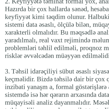
2. Keyfiyyətə təminat formal yox, anal
Hazırda bir çox hallarda sənəd, hesaba
keyfiyyət kimi təqdim olunur. Halbuki
sistemi data əsaslı, ölçülə bilən, müqay
xarakterli olmalıdır. Bu məqsədlə ana
yaradılmalı, real vaxt rejimində məlum
problemləri təhlil edilməli, proqnoz m
risklər əvvəlcədən müəyyən edilməlidi
3. Təhsil idarəçiliyi sübut əsaslı siya
keçməlidir. Bizdə təhsilə dair bir çox q
inzibati yanaşm a, formal göstərişlərə 
sistemdə isə hər qərarın arxasında data
müqayisəli analiz dayanmalıdır. Məsə