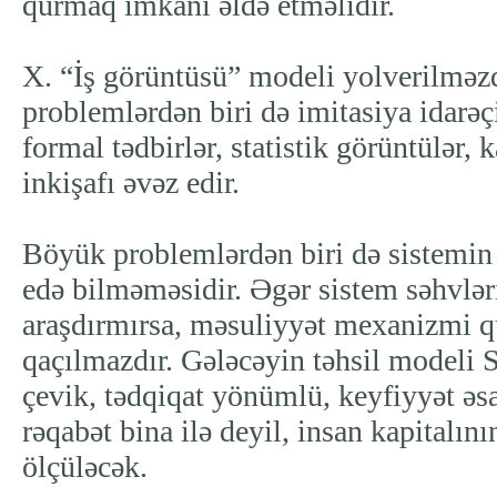
qurmaq imkanı əldə etməlidir.
X. “İş görüntüsü” modeli yolverilməzd
problemlərdən biri də imitasiya idarəç
formal tədbirlər, statistik görüntülər, 
inkişafı əvəz edir.
Böyük problemlərdən biri də sistemin ö
edə bilməməsidir. Əgər sistem səhvlər
araşdırmırsa, məsuliyyət mexanizmi q
qaçılmazdır. Gələcəyin təhsil modeli S
çevik, tədqiqat yönümlü, keyfiyyət əsa
rəqabət bina ilə deyil, insan kapitalını
ölçüləcək.