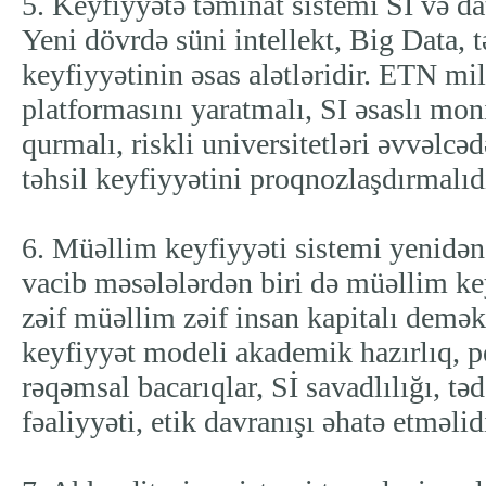
5. Keyfiyyətə təminat sistemi SI və dat
Yeni dövrdə süni intellekt, Big Data, t
keyfiyyətinin əsas alətləridir. ETN mill
platformasını yaratmalı, SI əsaslı mon
qurmalı, riskli universitetləri əvvəlc
təhsil keyfiyyətini proqnozlaşdırmalıdı
6. Müəllim keyfiyyəti sistemi yenidən
vacib məsələlərdən biri də müəllim ke
zəif müəllim zəif insan kapitalı demə
keyfiyyət modeli akademik hazırlıq, pe
rəqəmsal bacarıqlar, Sİ savadlılığı, tə
fəaliyyəti, etik davranışı əhatə etməlidi