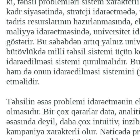
ki, təhsil problemləri sistem xarakterl
kadr siyasətində, strateji idarəetmədə, 
tədris resurslarının hazırlanmasında, 
maliyyə idarəetməsində, universitet i
göstərir. Bu səbəbdən artıq yalnız univ
bütövlükdə milli təhsil sistemi üçün k
idarəedilməsi sistemi qurulmalıdır. Bu
həm də onun idarəedilməsi sistemini 
etməlidir.
Təhsilin əsas problemi idarəetmənin e
olmasıdır. Bir çox qərarlar data, anali
əsasında deyil, daha çox intuitiv, inziba
kampaniya xarakterli olur. Nəticədə p