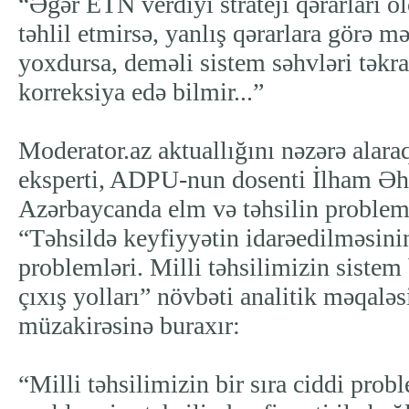
“Əgər ETN verdiyi strateji qərarları öl
təhlil etmirsə, yanlış qərarlara görə 
yoxdursa, deməli sistem səhvləri təkrar
korreksiya edə bilmir...”
Moderator.az aktuallığını nəzərə alara
eksperti, ADPU-nun dosenti İlham 
Azərbaycanda elm və təhsilin probleml
“Təhsildə keyfiyyətin idarəedilməsini
problemləri. Milli təhsilimizin siste
çıxış yolları” növbəti analitik məqaləs
müzakirəsinə buraxır:
“Milli təhsilimizin bir sıra ciddi prob