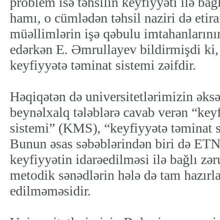
problem isə təhsilin keyfiyyəti ilə bağ
hamı, o cümlədən təhsil naziri də etira
müəllimlərin işə qəbulu imtahanlarının
edərkən E. Əmrullayev bildirmişdi ki,
keyfiyyətə təminat sistemi zəifdir.
Həqiqətən də universitetlərimizin əks
beynəlxalq tələblərə cavab verən “key
sistemi” (KMS), “keyfiyyətə təminat 
Bunun əsas səbəblərindən biri də ETN 
keyfiyyətin idarəedilməsi ilə bağlı zə
metodik sənədlərin hələ də tam hazırla
edilməməsidir.