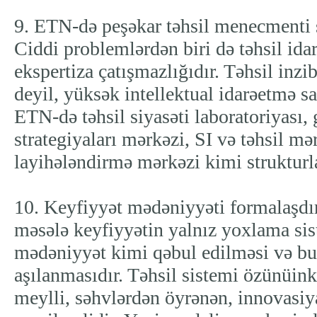
9. ETN-də peşəkar təhsil menecmenti s
Ciddi problemlərdən biri də təhsil ida
ekspertiza çatışmazlığıdır. Təhsil inzi
deyil, yüksək intellektual idarəetmə s
ETN-də təhsil siyasəti laboratoriyası, 
strategiyaları mərkəzi, SI və təhsil m
layihələndirmə mərkəzi kimi strukturla
10. Keyfiyyət mədəniyyəti formalaşdır
məsələ keyfiyyətin yalnız yoxlama sis
mədəniyyət kimi qəbul edilməsi və b
aşılanmasıdır. Təhsil sistemi özünüink
meylli, səhvlərdən öyrənən, innovasi