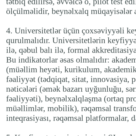
tətbiq edilirsə, əvvəlcə o, pilot test ed
ölçülməlidir, beynəlxalq müqayisələr a
4. Universitetlər üçün çoxsəviyyəli k
qurulmalıdır. Universitetlərin keyfiyy
ilə, qəbul balı ilə, formal akkreditasiy
Bu indikatorlar əsas olmalıdır: akade
(müəllim heyəti, kurikulum, akademik
fəaliyyət (tədqiqat, sitat, innovasiya, p
nəticələri (əmək bazarı uyğunluğu, səri
fəaliyyəti), beynəlxalqlaşma (ortaq pr
müəllimlər, mobilik), rəqəmsal transf
inteqrasiyası, rəqəmsal platformalar, d