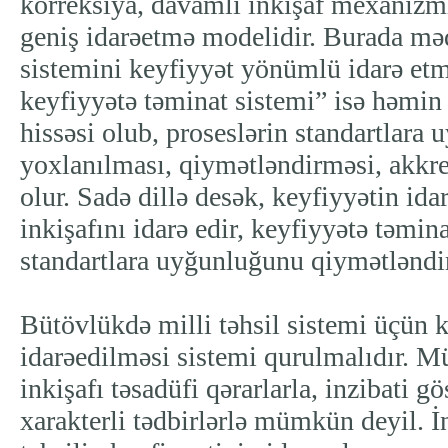
korreksiya, davamlı inkişaf mexanizml
geniş idarəetmə modelidir. Burada mə
sistemini keyfiyyət yönümlü idarə etm
keyfiyyətə təminat sistemi” isə həmin
hissəsi olub, proseslərin standartlara
yoxlanılması, qiymətləndirməsi, akkre
olur. Sadə dillə desək, keyfiyyətin id
inkişafını idarə edir, keyfiyyətə təmina
standartlara uyğunluğunu qiymətləndir
Bütövlükdə milli təhsil sistemi üçün 
idarəedilməsi sistemi qurulmalıdır. M
inkişafı təsadüfi qərarlarla, inzibati g
xarakterli tədbirlərlə mümkün deyil. İ