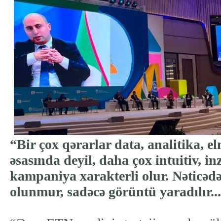
“Bir çox qərarlar data, analitika, e
əsasında deyil, daha çox intuitiv, inz
kampaniya xarakterli olur. Nəticədə
olunmur, sadəcə görüntü yaradılır..