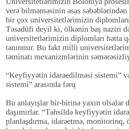
Universitetlərimizin Boloniya prosesin
verə bilməməsinin əsas səbəblərindən 
bir çox universitetlərimizin diplomları
Təsadüfi deyil ki, ölkənin baş naziri də
universitetlərimizin diplomları hətta 
tanınmır. Bu fakt milli universitetləri
təminatı mexanizmlərinin səmərəsizliyi
“Keyfiyyətin idarəedilməsi sistemi” v
sistemi” arasında fərq
Bu anlayışlar bir-birinə yaxın olsalar
daşımırlar. “Təhsildə keyfiyyətin idar
planlaşdırma, idarəetmə, monitorinq, ö