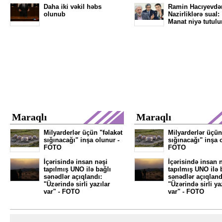
Daha iki vəkil həbs
Ramin Hacıyevdə
olunub
Nazirliklərə sual:
Manat niyə tutulu
Maraqlı
Maraqlı
Milyarderlər üçün "fəlakət
Milyarderlər üçün
sığınacağı" inşa olunur -
sığınacağı" inşa 
FOTO
FOTO
İçərisində insan nəşi
İçərisində insan 
tapılmış UNO ilə bağlı
tapılmış UNO ilə 
sənədlər açıqlandı:
sənədlər açıqland
"Üzərində sirli yazılar
"Üzərində sirli ya
var" - FOTO
var" - FOTO