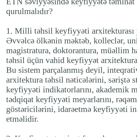
ETN səviyyəsində keyfiyyətə təminat 
qurulmalıdır?
1. Milli təhsil keyfiyyəti arxitekturası
Əvvəlcə ölkənin məktəb, kolleclər, uni
magistratura, doktorantura, müəllim ha
təhsil üçün vahid keyfiyyət arxitektura
Bu sistem parçalanmış deyil, inteqrati
arxitektura təhsil nəticələrini, səriştə 
keyfiyyəti indikatorlarını, akademik mü
tədqiqat keyfiyyəti meyarlarını, rəqə
göstəricilərini, idarəetmə keyfiyyəti i
etməlidir.