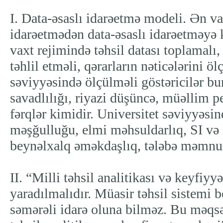
I. Data-əsaslı idarəetmə modeli. Ən vac
idarəetmədən data-əsaslı idarəetməyə 
vaxt rejimində təhsil datası toplamalı,
təhlil etməli, qərarların nəticələrini ö
səviyyəsində ölçülməli göstəricilər bu
savadlılığı, riyazi düşüncə, müəllim p
fərqlər kimidir. Universitet səviyyəsi
məşğulluğu, elmi məhsuldarlıq, SI və r
beynəlxalq əməkdaşlıq, tələbə məmnun
II. “Milli təhsil analitikası və keyfiyy
yaradılmalıdır. Müasir təhsil sistemi
səmərəli idarə oluna bilməz. Bu məqsə