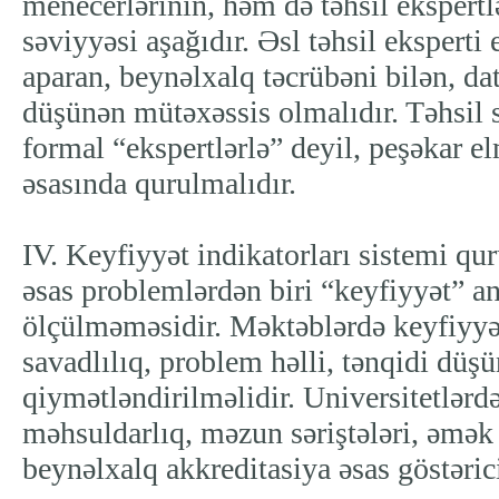
menecerlərinin, həm də təhsil ekspertl
səviyyəsi aşağıdır. Əsl təhsil eksperti
aparan, beynəlxalq təcrübəni bilən, dat
düşünən mütəxəssis olmalıdır. Təhsil s
formal “ekspertlərlə” deyil, peşəkar e
əsasında qurulmalıdır.
IV. Keyfiyyət indikatorları sistemi qur
əsas problemlərdən biri “keyfiyyət” an
ölçülməməsidir. Məktəblərdə keyfiyyə
savadlılıq, problem həlli, tənqidi düş
qiymətləndirilməlidir. Universitetlərdə
məhsuldarlıq, məzun səriştələri, əmək b
beynəlxalq akkreditasiya əsas göstərici