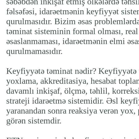
səbəbdən inkişaf etmiş ölkələrdə təhsil
fəlsəfəsi, idarəetmənin keyfiyyət sist
qurulmasıdır. Bizim əsas problemlərdə
təminat sisteminin formal olması, rea
əsaslanmaması, idarəetmənin elmi əsas
qurulmamasıdır.
Keyfiyyətə təminat nədir? Keyfiyyətə
yoxlama, akkreditasiya, hesabat topla
davamlı inkişaf, ölçmə, təhlil, korrek
strateji idarəetmə sistemidir. Əsl key
yaranandan sonra reaksiya verən yox,
görən sistemdir.