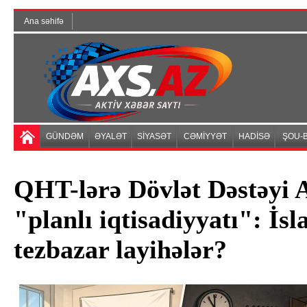
Ana səhifə
GÜNDƏM
ƏYALƏT
SİYASƏT
CƏMİYYƏT
HADİSƏ
ŞOU-B
QHT-lərə Dövlət Dəstəyi A
"planlı iqtisadiyyatı": İsl
tezbazar layihələr?