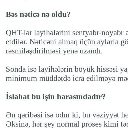
Bəs nəticə nə oldu?
QHT-lər layihələrini sentyabr-noyabr 
etdilər. Nəticəni almaq üçün aylarla gö
rəsmiləşdirilməsi yenə uzandı.
Sonda isə layihələrin böyük hissəsi ya
minimum müddətdə icra edilməyə məc
İslahat bu işin harasındadır?
Ən qəribəsi isə odur ki, bu vəziyyət h
Əksinə, hər şey normal proses kimi tə