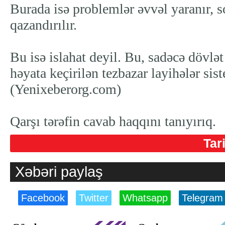
Burada isə problemlər əvvəl yaranır, s
qazandırılır.
Bu isə islahat deyil. Bu, sadəcə dövlət
həyata keçirilən tezbazar layihələr sist
(Yenixeberorg.com)
Qarşı tərəfin cavab haqqını tanıyırıq.
Tar
Xəbəri paylaş
Facebook
Twitter
Whatsapp
Telegram