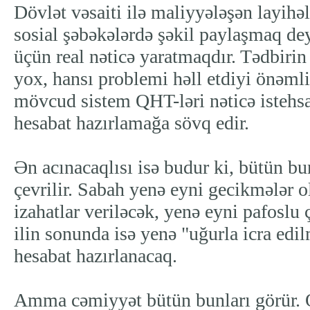
Dövlət vəsaiti ilə maliyyələşən layihə
sosial şəbəkələrdə şəkil paylaşmaq d
üçün real nəticə yaratmaqdır. Tədbirin 
yox, hansı problemi həll etdiyi önəmlid
mövcud sistem QHT-ləri nəticə istehsa
hesabat hazırlamağa sövq edir.
Ən acınacaqlısı isə budur ki, bütün b
çevrilir. Sabah yenə eyni gecikmələr o
izahatlar veriləcək, yenə eyni pafoslu 
ilin sonunda isə yenə "uğurla icra edil
hesabat hazırlanacaq.
Amma cəmiyyət bütün bunları görür. 