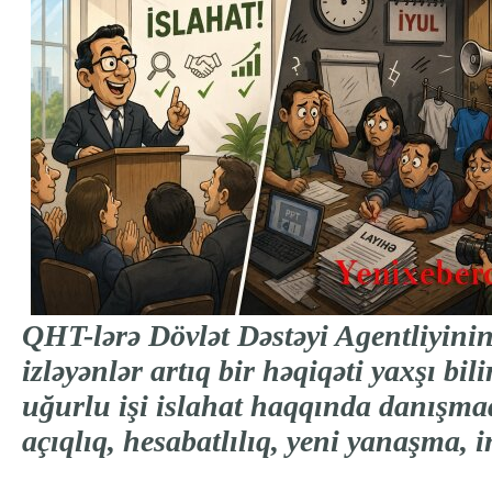
QHT-lərə Dövlət Dəstəyi Agentliyinin f
izləyənlər artıq bir həqiqəti yaxşı b
uğurlu işi islahat haqqında danışmaqd
açıqlıq, hesabatlılıq, yeni yanaşma, i