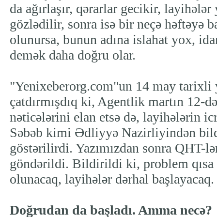
da ağırlaşır, qərarlar gecikir, layihələr
gözlədilir, sonra isə bir neçə həftəyə b
olunursa, bunun adına islahat yox, id
demək daha doğru olar.
"Yenixeberorg.com"un 14 may tarixli 
çatdırmışdıq ki, Agentlik martın 12-d
nəticələrini elan etsə də, layihələrin ic
Səbəb kimi Ədliyyə Nazirliyindən bild
göstərilirdi. Yazımızdan sonra QHT-lər
göndərildi. Bildirildi ki, problem qıs
olunacaq, layihələr dərhal başlayacaq.
Doğrudan da başladı. Amma necə?