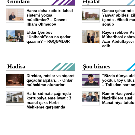
Gündəm
Əyalət
Hansı daha zəifdir: təhsil
Gəncə şəhərində 
sistemi yoxsa
Yanvar abidəsi zib
müəllimlər? – Dosent
içində - Əbədi mə
İlham Əhmədov
sönüb
Eldar Qəribov
Rayon rəhbəri Və
“Unibank”dan nə qədər
Müharibəsi qəhr
qazanır? – RƏQƏMLƏR
Azər Abdullayevi
edib
Hadisə
Şou biznes
Direktor, rəislər və siqaret
“Bizdə dünya ul
qaçaqlmalçıları... - Onlar
yoxdur, toy ulduz
mühakimə olunurlar
– Tolikdən sərt a
Hərbi xidmətə çağırışda
Ramin Hacıyevdə
korrupsiya əməliyyatı: 3
Nazirliklərə sual:
məsul şəxs Hərbi
Manat niyə tutulu
Məhkəmə qarşısında