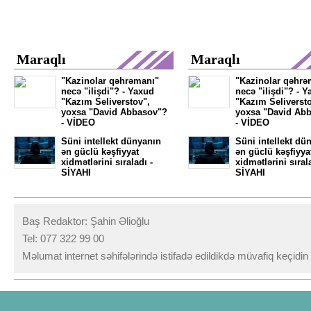
Maraqlı
Maraqlı
"Kazinolar qəhrəmanı"
"Kazinolar qəhrə
necə "ilişdi"? - Yaxud
necə "ilişdi"? - 
"Kazım Seliverstov",
"Kazım Seliversto
yoxsa "David Abbasov"?
yoxsa "David Ab
- VİDEO
- VİDEO
Süni intellekt dünyanın
Süni intellekt dü
ən güclü kəşfiyyat
ən güclü kəşfiyya
xidmətlərini sıraladı -
xidmətlərini sıral
SİYAHI
SİYAHI
Baş Redaktor: Şahin Əlioğlu
Tel: 077 322 99 00
Məlumat internet səhifələrində istifadə edildikdə müvafiq keçidi