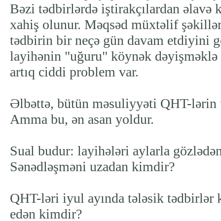
Bəzi tədbirlərdə iştirakçılardan əlavə
xahiş olunur. Məqsəd müxtəlif şəkillə
tədbirin bir neçə gün davam etdiyini 
layihənin "uğuru" köynək dəyişməklə 
artıq ciddi problem var.
Əlbəttə, bütün məsuliyyəti QHT-lərin 
Amma bu, ən asan yoldur.
Sual budur: layihələri aylarla gözlədə
Sənədləşməni uzadan kimdir?
QHT-ləri iyul ayında tələsik tədbirlə
edən kimdir?