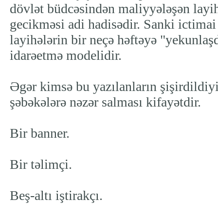
dövlət büdcəsindən maliyyələşən layih
gecikməsi adi hadisədir. Sanki ictimai
layihələrin bir neçə həftəyə "yekunlaş
idarəetmə modelidir.
Əgər kimsə bu yazılanların şişirdildiy
şəbəkələrə nəzər salması kifayətdir.
Bir banner.
Bir təlimçi.
Beş-altı iştirakçı.