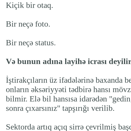
Kiçik bir otaq.
Bir neçə foto.
Bir neçə status.
Və bunun adına layihə icrası deyilir
İştirakçıların üz ifadələrinə baxanda be
onların əksəriyyəti tədbirə hansı mövz
bilmir. Elə bil hansısa idarədən "gedin,
sonra çıxarsınız" tapşırığı verilib.
Sektorda artıq açıq sirrə çevrilmiş baş