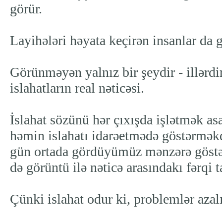
görür.
Layihələri həyata keçirən insanlar da g
Görünməyən yalnız bir şeydir - illərdi
islahatların real nəticəsi.
İslahat sözünü hər çıxışda işlətmək as
həmin islahatı idarəetmədə göstərməkd
gün ortada gördüyümüz mənzərə göstər
də görüntü ilə nəticə arasındakı fərqi
Çünki islahat odur ki, problemlər azalı