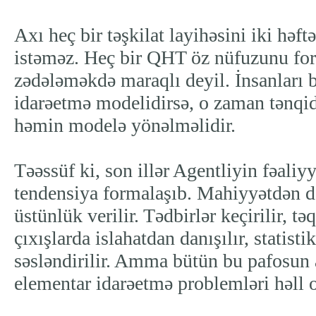
Axı heç bir təşkilat layihəsini iki həf
istəməz. Heç bir QHT öz nüfuzunu for
zədələməkdə maraqlı deyil. İnsanları 
idarəetmə modelidirsə, o zaman tənqi
həmin modelə yönəlməlidir.
Təəssüf ki, son illər Agentliyin fəaliyy
tendensiya formalaşıb. Mahiyyətdən 
üstünlük verilir. Tədbirlər keçirilir, tə
çıxışlarda islahatdan danışılır, statist
səsləndirilir. Amma bütün bu pafosun 
elementar idarəetmə problemləri həll 