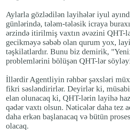
Aylarla gözlədilən layihələr iyul ayınd
günlərində, tələm-tələsik icraya buraxıl
ərzində itirilmiş vaxtın əvəzini QHT-l
gecikməyə səbəb olan qurum yox, layi
təşkilatlardır. Bunu biz demirik, "Yen
problemlərini bölüşən QHT-lər söyləyi
İllərdir Agentliyin rəhbər şəxsləri müx
fikri səsləndirirlər. Deyirlər ki, müsa
elan olunacaq ki, QHT-lərin layihə ha
qədər vaxtı olsun. Nəticələr daha tez a
daha erkən başlanacaq və bütün prose
olacaq.