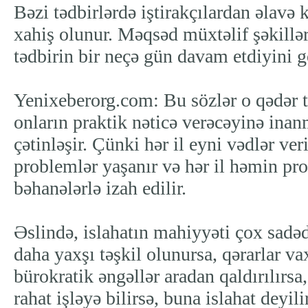
Bəzi tədbirlərdə iştirakçılardan əlavə
xahiş olunur. Məqsəd müxtəlif şəkillə
tədbirin bir neçə gün davam etdiyini 
Yenixeberorg.com: Bu sözlər o qədər tə
onların praktik nəticə verəcəyinə ina
çətinləşir. Çünki hər il eyni vədlər veril
problemlər yaşanır və hər il həmin pr
bəhanələrlə izah edilir.
Əslində, islahatın mahiyyəti çox sadəd
daha yaxşı təşkil olunursa, qərarlar va
bürokratik əngəllər aradan qaldırılırs
rahat işləyə bilirsə, buna islahat deyil