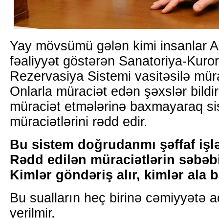
Yay mövsümü gələn kimi insanlar AH
fəaliyyət göstərən Sanatoriya-Kuror
Rezervasiya Sistemi vasitəsilə mürac
Onlarla müraciət edən şəxslər bildiri
müraciət etmələrinə baxmayaraq si
müraciətlərini rədd edir.
Bu sistem doğrudanmı şəffaf işl
Rədd edilən müraciətlərin səbəb
Kimlər göndəriş alır, kimlər ala b
Bu sualların heç birinə cəmiyyətə a
verilmir.