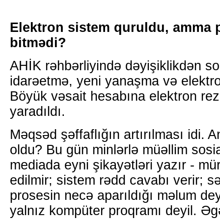
Elektron sistem quruldu, amma 
bitmədi?
AHİK rəhbərliyində dəyişiklikdən s
idarəetmə, yeni yanaşma və elektro
Böyük vəsait hesabına elektron rez
yaradıldı.
Məqsəd şəffaflığın artırılması idi. 
oldu? Bu gün minlərlə müəllim sosi
mediada eyni şikayətləri yazır - mür
edilmir; sistem rədd cavabı verir; 
prosesin necə aparıldığı məlum deyi
yalnız kompüter proqramı deyil. Əg