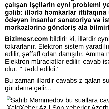
çalışan işçilərin eyni problemi
gəlib: illərlə həmkarlar ittifaqın
ödəyən insanlar sanatoriya və is
mərkəzlərinə göndəriş ala bilmirl
Bizimesr.com
bildirir ki, illərdir e
təkrarlanır. Elektron sistem yaradılır
edilir, şəffaflıqdan danışılır. Amma 
Elektron müraciətlər edilir, cavab is
olur: "Rədd edildi."
Bu zaman illərdir cavabsız qalan su
gündəmə gəlir...