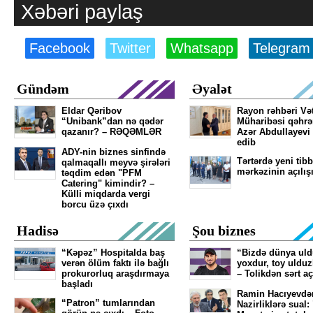
Xəbəri paylaş
Facebook
Twitter
Whatsapp
Telegram
Gündəm
Əyalət
Eldar Qəribov
Rayon rəhbəri Və
“Unibank”dan nə qədər
Müharibəsi qəhr
qazanır? – RƏQƏMLƏR
Azər Abdullayevi
edib
ADY-nin biznes sinfində
Tərtərdə yeni tibb
qalmaqallı meyvə şirələri
mərkəzinin açılış
təqdim edən "PFM
Catering" kimindir? –
Külli miqdarda vergi
borcu üzə çıxdı
Hadisə
Şou biznes
“Kəpəz” Hospitalda baş
“Bizdə dünya ul
verən ölüm faktı ilə bağlı
yoxdur, toy ulduz
prokurorluq araşdırmaya
– Tolikdən sərt a
başladı
Ramin Hacıyevdə
“Patron” tumlarından
Nazirliklərə sual: