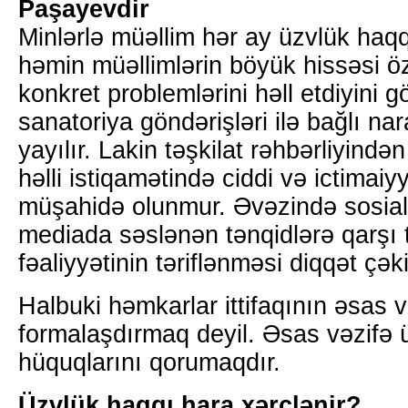
Paşayevdir
Minlərlə müəllim hər ay üzvlük haqq
həmin müəllimlərin böyük hissəsi öz
konkret problemlərini həll etdiyini g
sanatoriya göndərişləri ilə bağlı nar
yayılır. Lakin təşkilat rəhbərliyində
həlli istiqamətində ciddi və ictimaiy
müşahidə olunmur. Əvəzində sosial
mediada səslənən tənqidlərə qarşı t
fəaliyyətinin təriflənməsi diqqət çəki
Halbuki həmkarlar ittifaqının əsas v
formalaşdırmaq deyil. Əsas vəzifə ü
hüquqlarını qorumaqdır.
Üzvlük haqqı hara xərclənir?