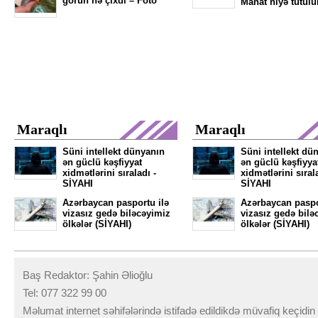
görün nə çıxdı – Foto
Manat niyə tutulu
Maraqlı
Maraqlı
Süni intellekt dünyanın
Süni intellekt dü
ən güclü kəşfiyyat
ən güclü kəşfiyya
xidmətlərini sıraladı -
xidmətlərini sıral
SİYAHI
SİYAHI
Azərbaycan pasportu ilə
Azərbaycan paspo
vizasız gedə biləcəyimiz
vizasız gedə bilə
ölkələr (SİYAHI)
ölkələr (SİYAHI)
Baş Redaktor: Şahin Əlioğlu
Tel: 077 322 99 00
Məlumat internet səhifələrində istifadə edildikdə müvafiq keçidi