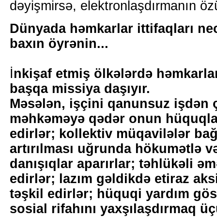
dəyişmirsə, elektronlaşdırmanın öz
Dünyada həmkarlar ittifaqları ne
baxın öyrənin...
İ
nkişaf etmiş ölkələrdə həmkarlar
başqa missiya daşıyır.
Məsələn, işçini qanunsuz işdən 
məhkəməyə qədər onun hüquqlar
edirlər; kollektiv müqavilələr bağ
artırılması uğrunda hökumətlə və
danışıqlar aparırlar; təhlükəli əm
edirlər; lazım gəldikdə etiraz aksi
təşkil edirlər; hüquqi yardım göst
sosial rifahını yaxşılaşdırmaq ü