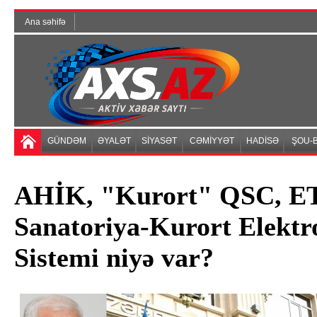
Ana səhifə
GÜNDƏM
ƏYALƏT
SİYASƏT
CƏMİYYƏT
HADİSƏ
ŞOU-B
AHİK, "Kurort" QSC, ET
Sanatoriya-Kurort Elektr
Sistemi niyə var?