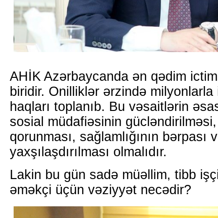
AHİK Azərbaycanda ən qədim ictim
biridir. Onilliklər ərzində milyonlarl
haqları toplanıb. Bu vəsaitlərin əsa
sosial müdafiəsinin gücləndirilməsi
qorunması, sağlamlığının bərpası v
yaxşılaşdırılması olmalıdır.
Lakin bu gün sadə müəllim, tibb işçi
əməkçi üçün vəziyyət necədir?