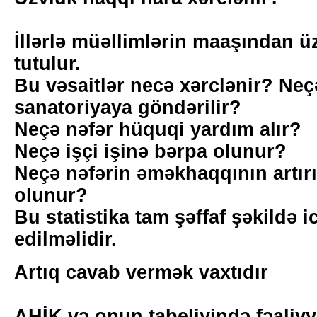
İllərlə müəllimlərin maaşından ü
tutulur.
Bu vəsaitlər necə xərclənir? Ne
sanatoriyaya göndərilir?
Neçə nəfər hüquqi yardım alır?
Neçə işçi işinə bərpa olunur?
Neçə nəfərin əməkhaqqının artırı
olunur?
Bu statistika tam şəffaf şəkildə 
edilməlidir.
Artıq cavab vermək vaxtıdır
AHİK və onun tabeliyində fəaliyy