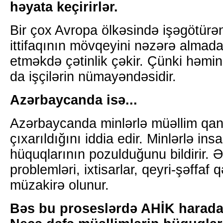
həyata keçirirlər.
Bir çox Avropa ölkəsində işəgötürə
ittifaqının mövqeyini nəzərə almada
etməkdə çətinlik çəkir. Çünki həmi
da işçilərin nümayəndəsidir.
Azərbaycanda isə...
Azərbaycanda minlərlə müəllim qa
çıxarıldığını iddia edir. Minlərlə in
hüquqlarının pozulduğunu bildirir.
problemləri, ixtisarlar, qeyri-şəffaf qə
müzakirə olunur.
Bəs bu proseslərdə AHİK harad