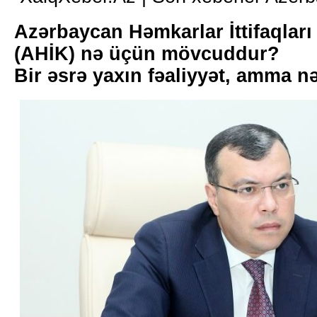
Azərbaycan Həmkarlar İttifaqları
(AHİK) nə üçün mövcuddur?
Bir əsrə yaxın fəaliyyət, amma n