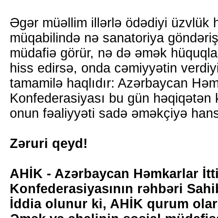
Əgər müəllim illərlə ödədiyi üzvlük
müqabilində nə sanatoriya göndərişi 
müdafiə görür, nə də əmək hüquql
hiss edirsə, onda cəmiyyətin verdiyi
tamamilə haqlıdır: Azərbaycan Həmka
Konfederasiyası bu gün həqiqətən 
onun fəaliyyəti sadə əməkçiyə hansı
Zəruri qeyd!
AHİK - Azərbaycan Həmkarlar İtti
Konfederasiyasının rəhbəri Sa
İddia olunur ki, AHİK qurum ol