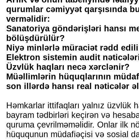
qurumlar cəmiyyət qarşısında bu
verməlidir:
Sanatoriya göndərişləri hansı me
bölüşdürülür?
Niyə minlərlə müraciət rədd edil
Elektron sistemin audit nəticələr
Üzvlük haqları necə xərclənir?
Müəllimlərin hüquqlarının müdaf
son illərdə hansı real nəticələr 
Həmkarlar ittifaqları yalnız üzvlük 
bayram tədbirləri keçirən və hesaba
quruma çevrilməməlidir. Onlar ilk n
hüququnun müdafiəçisi və sosial da