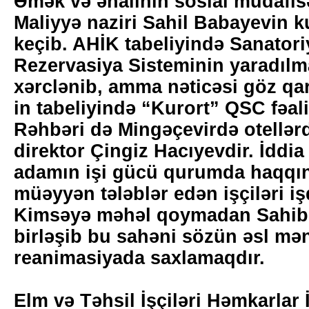
Əmək və əhalinin sosial müdafisəi
Maliyyə naziri Sahil Babayevin k
keçib. AHİK tabeliyində Sanatori
Rezervasiya Sisteminin yaradılm
xərclənib, amma nəticəsi göz qar
in tabeliyində “Kurort” QSC fəali
Rəhbəri də Mingəçevirdə otellər
direktor Çingiz Hacıyevdir. İddia
adamın işi gücü qurumda haqqını
müəyyən tələblər edən işçiləri i
Kimsəyə məhəl qoymadan Sahi
birləşib bu sahəni sözün əsl mə
reanimasiyada saxlamaqdır.
Elm və Təhsil İşçiləri Həmkarlar İ