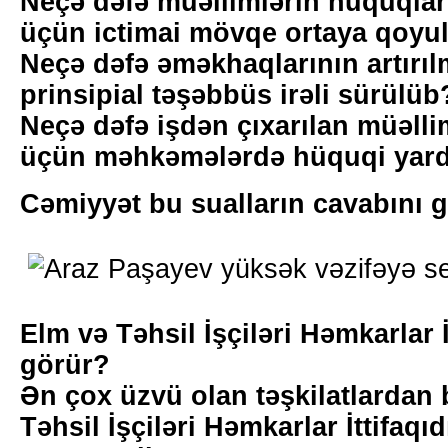
Neçə dəfə müəllimlərin hüquqlar
üçün ictimai mövqe ortaya qoyu
Neçə dəfə əməkhaqlarının artırılm
prinsipial təşəbbüs irəli sürülüb
Neçə dəfə işdən çıxarılan müəlli
üçün məhkəmələrdə hüquqi yard
Cəmiyyət bu sualların cavabını 
Elm və Təhsil İşçiləri Həmkarlar İ
görür?
Ən çox üzvü olan təşkilatlardan 
Təhsil İşçiləri Həmkarlar İttifaqıd