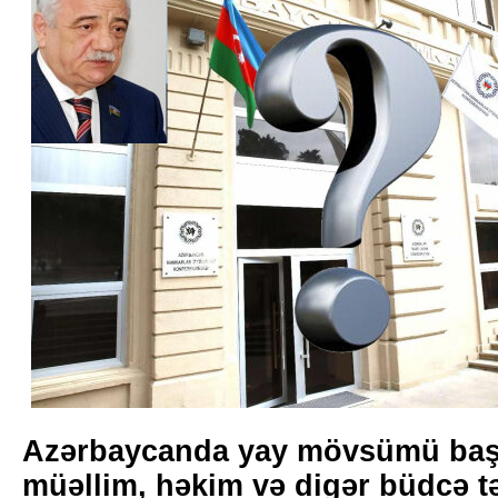
Azərbaycanda yay mövsümü başl
müəllim, həkim və digər büdcə tə