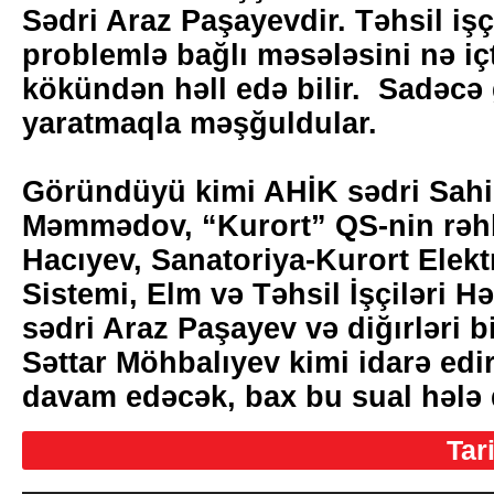
Sədri Araz Paşayevdir. Təhsil iş
problemlə bağlı məsələsini nə iç
kökündən həll edə bilir. Sadəcə
yaratmaqla məşğuldular.
Göründüyü kimi AHİK sədri Sah
Məmmədov, “Kurort” QS-nin rəhb
Hacıyev, Sanatoriya-Kurort Elek
Sistemi, Elm və Təhsil İşçiləri Hə
sədri Araz Paşayev və diğırləri b
Səttar Möhbalıyev kimi idarə edir
davam edəcək, bax bu sual hələ d
Tar