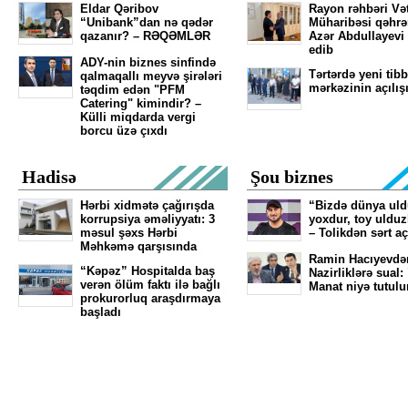
Eldar Qəribov
Rayon rəhbəri Və
“Unibank”dan nə qədər
Müharibəsi qəhr
qazanır? – RƏQƏMLƏR
Azər Abdullayevi
edib
ADY-nin biznes sinfində
Tərtərdə yeni tibb
qalmaqallı meyvə şirələri
mərkəzinin açılış
təqdim edən "PFM
Catering" kimindir? –
Külli miqdarda vergi
borcu üzə çıxdı
Hadisə
Şou biznes
Hərbi xidmətə çağırışda
“Bizdə dünya ul
korrupsiya əməliyyatı: 3
yoxdur, toy ulduz
məsul şəxs Hərbi
– Tolikdən sərt a
Məhkəmə qarşısında
Ramin Hacıyevdə
“Kəpəz” Hospitalda baş
Nazirliklərə sual:
verən ölüm faktı ilə bağlı
Manat niyə tutulu
prokurorluq araşdırmaya
başladı