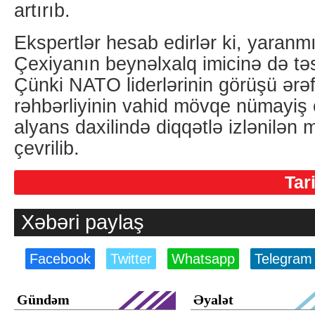
artırıb.
Ekspertlər hesab edirlər ki, yaranm
Çexiyanın beynəlxalq imicinə də təsi
Çünki NATO liderlərinin görüşü ərəf
rəhbərliyinin vahid mövqe nümayiş 
alyans daxilində diqqətlə izlənilən 
çevrilib.
Tar
Xəbəri paylaş
Facebook
Twitter
Whatsapp
Telegram
Gündəm
Əyalət