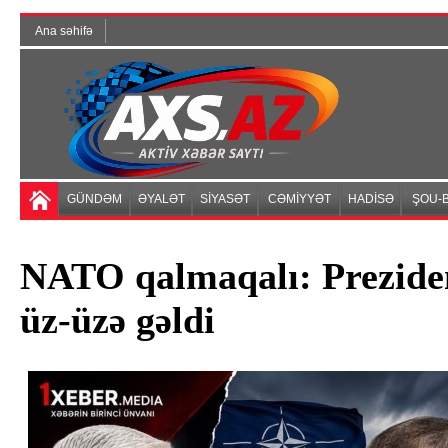
Ana səhifə
GÜNDƏM
ƏYALƏT
SİYASƏT
CƏMİYYƏT
HADİSƏ
ŞOU-B
NATO qalmaqalı: Preziden
üz-üzə gəldi