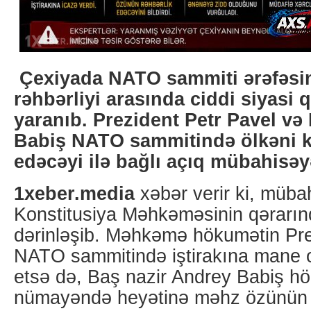
Çexiyada NATO sammiti ərəfəsin
rəhbərliyi arasında ciddi siyasi
yaranıb. Prezident Petr Pavel və
Babiş NATO sammitində ölkəni k
edəcəyi ilə bağlı açıq mübahisə
1xeber.media
xəbər verir ki, müba
Konstitusiya Məhkəməsinin qərarı
dərinləşib. Məhkəmə hökumətin Pre
NATO sammitində iştirakına mane 
etsə də, Baş nazir Andrey Babiş h
nümayəndə heyətinə məhz özünün r