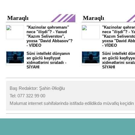
Maraqlı
Maraqlı
"Kazinolar qəhrəmanı"
"Kazinolar qəhrə
necə "ilişdi"? - Yaxud
necə "ilişdi"? - 
"Kazım Seliverstov",
"Kazım Seliversto
yoxsa "David Abbasov"?
yoxsa "David Ab
- VİDEO
- VİDEO
Süni intellekt dünyanın
Süni intellekt dü
ən güclü kəşfiyyat
ən güclü kəşfiyya
xidmətlərini sıraladı -
xidmətlərini sıral
SİYAHI
SİYAHI
Baş Redaktor: Şahin Əlioğlu
Tel: 077 322 99 00
Məlumat internet səhifələrində istifadə edildikdə müvafiq keçidi