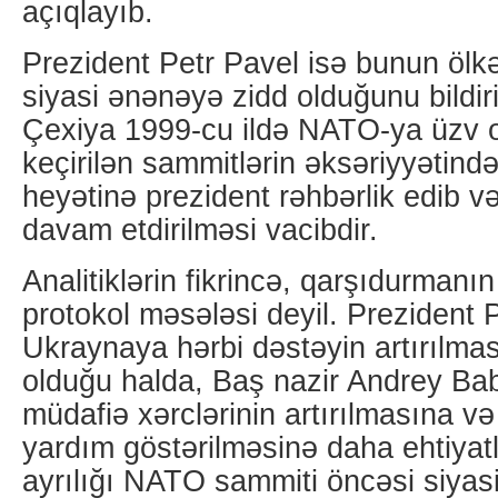
açıqlayıb.
Prezident Petr Pavel isə bunun öl
siyasi ənənəyə zidd olduğunu bildir
Çexiya 1999-cu ildə NATO-ya üzv 
keçirilən sammitlərin əksəriyyətin
heyətinə prezident rəhbərlik edib v
davam etdirilməsi vacibdir.
Analitiklərin fikrincə, qarşıdurmanı
protokol məsələsi deyil. Prezident 
Ukraynaya hərbi dəstəyin artırılmas
olduğu halda, Baş nazir Andrey Ba
müdafiə xərclərinin artırılmasına və
yardım göstərilməsinə daha ehtiyatlı
ayrılığı NATO sammiti öncəsi siyasi