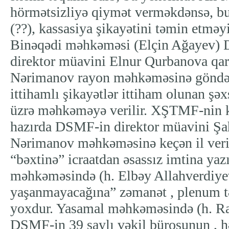
hörmətsizliyə qiymət verməkdənsə, bu
(??), kassasiya şikayətini təmin etməy
Binəqədi məhkəməsi (Elçin Ağayev
direktor müavini Elnur Qurbanova qarşı
Nərimanov rayon məhkəməsinə göndər
ittihamlı şikayətlər ittiham olunan şəx
üzrə məhkəməyə verilir. XŞTMF-nin k
hazırda DSMF-in direktor müavini Şah
Nərimanov məhkəməsinə keçən il veril
“bəxtinə” icraatdan əsassız imtina yazı
məhkəməsində (h. Elbəy Allahverdiyev
yaşanmayacağına” zəmanət , plenum t
yoxdur. Yasamal məhkəməsində (h. R
DSMF-in 39 saylı vəkil bürosunun , 