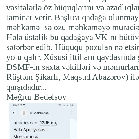
vasitələrlə öz hüquqlarını və azadlıql
təminat verir. Başlıca qadağa olunmay
məhkəmə isə özü məhkəməyə müraciə
Hələ üstəlik bu qadağaya VK-nı bütöv
səfərbər edib. Hüququ pozulan nə et
yolu qalır. Xüsusi ittiham qaydasında 
DSMF-in saxta vəkilləri və məmurları
Rüştəm Şikarlı, Maqsud Abazərov) ilə
qarşıdadır...
Məğrur Bədəlsoy