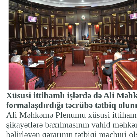
Xüsusi ittihamlı işlərdə də Ali Mə
formalaşdırdığı təcrübə tətbiq olu
Ali Məhkəmə Plenumu xüsusi ittiham
şikayətlərə baxılmasının vahid məhkə
bəlirləyən qərarının tətbiqi məcburi ol