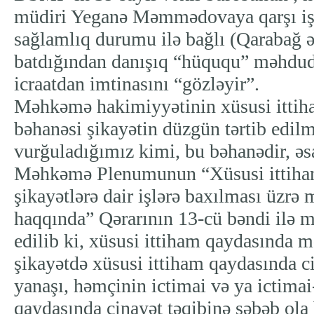
müdiri Yeganə Məmmədovaya qarşı iş 
sağlamlıq durumu ilə bağlı (Qarabağ əl
batdığından danışıq “hüququ” məhdudl
icraatdan imtinasını “gözləyir”.
Məhkəmə hakimiyyətinin xüsusi ittiha
bəhanəsi şikayətin düzgün tərtib edil
vurğuladığımız kimi, bu bəhanədir, əsa
Məhkəmə Plenumunun “Xüsusi ittiha
şikayətlərə dair işlərə baxılması üzrə
haqqında” Qərarının 13-cü bəndi ilə 
edilib ki, xüsusi ittiham qaydasında
şikayətdə xüsusi ittiham qaydasında ci
yanaşı, həmçinin ictimai və ya ictimai
qaydasında cinayət təqibinə səbəb ola