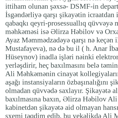
ittiham olunan şəxsə- DSMF-in depar
İsgəndərliyə qarşı şikayətin icraatdan 
qabaqkı qeyri-prosessuallıq qüvvəyə m
məhkəməsi isə Əlirza Həbilov və Orxa
Ayaz Məmmədzadəyə qarşı nə keçən il
Mustafayeva), nə də bu il ( h. Anar İ
Hüseynov) inadla işləri nəinki elektro
yerləşdirir, heç baxılmasını belə təmi
Ali Məhkəmənin cinayət kollegiyaların
aşağı instansiyaların özbaşınalığını şi
olmadan qüvvədə saxlayır. Şikayətə al
baxılmasına baxın, Əlirza Həbilov A
kabinetdən şikayətə aid olmayan hansı
sxemi təqdim edib, bu yekəlikdə Al