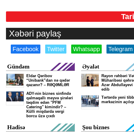
Tar
Xəbəri paylaş
Facebook
Twitter
Whatsapp
Telegram
Gündəm
Əyalət
Eldar Qəribov
Rayon rəhbəri Və
“Unibank”dan nə qədər
Müharibəsi qəhr
qazanır? – RƏQƏMLƏR
Azər Abdullayevi
edib
ADY-nin biznes sinfində
Tərtərdə yeni tibb
qalmaqallı meyvə şirələri
mərkəzinin açılış
təqdim edən "PFM
Catering" kimindir? –
Külli miqdarda vergi
borcu üzə çıxdı
Hadisə
Şou biznes