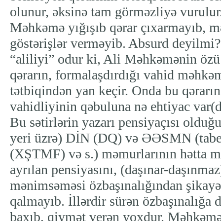
olunur, əksinə tam görməzliyə vurulur.
Məhkəmə yığışıb qərar çıxarmayıb, mə
göstərişlər verməyib. Absurd deyilmi
“aliliyi” odur ki, Ali Məhkəmənin özü
qərarın, formalaşdırdığı vahid məhkə
tətbiqindən yan keçir. Onda bu qərarın
vahidliyinin qəbuluna nə ehtiyac var(d
Bu sətirlərin yazarı pensiyaçısı olduğ
yeri üzrə) DİN (DQ) və ƏƏSMN (tab
(XŞTMF) və s.) məmurlarının hətta m
ayrılan pensiyasını, (daşınar-daşınmaz
mənimsəməsi özbaşınalığından şikayə
qalmayıb. İllərdir sürən özbaşınalığa d
baxıb, qiymət verən yoxdur. Məhkəmə