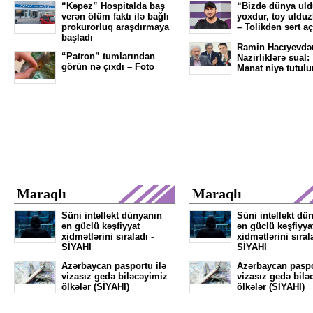
“Kəpəz” Hospitalda baş
“Bizdə dünya ul
verən ölüm faktı ilə bağlı
yoxdur, toy ulduz
prokurorluq araşdırmaya
– Tolikdən sərt a
başladı
Ramin Hacıyevdə
“Patron” tumlarından
Nazirliklərə sual:
görün nə çıxdı – Foto
Manat niyə tutulu
Maraqlı
Maraqlı
Süni intellekt dünyanın
Süni intellekt dü
ən güclü kəşfiyyat
ən güclü kəşfiyya
xidmətlərini sıraladı -
xidmətlərini sıral
SİYAHI
SİYAHI
Azərbaycan pasportu ilə
Azərbaycan paspo
vizasız gedə biləcəyimiz
vizasız gedə bilə
ölkələr (SİYAHI)
ölkələr (SİYAHI)