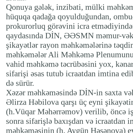
Qonuya gələk, inzibati, mülki məhkəm
hüquqa qadağa qoyulduğundan, omb
prokurorluq görəvini icra etmədiyində
qaydasında DİN, ƏƏSMN məmur-vəkil
şikayətlər rayon məhkəmələrinə təqdi
məhkəmələr Ali Məhkəmə Plenumunun
vahid məhkəmə təcrübəsini yox, kənar
sifarişi əsas tutub icraatdan imtina ed
də sürür.
Xəzər məhkəməsində DİN-in saxta vək
Əlirza Həbilova qarşı üç eyni şikayət
(h.Vüqar Məhərrəmov) verilib, öncə iş
sonra sifarişlə baxışdan və icraatdan 
məhkəməsinin (h. Aygün Həsənova) ey