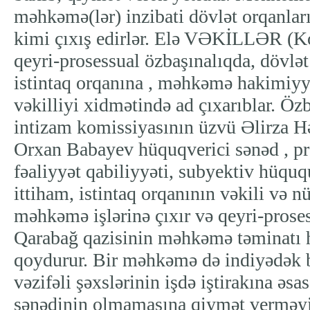
məhkəmə(lər) inzibati dövlət orqanların
kimi çıxış edirlər. Elə VƏKİLLƏR (Ko
qeyri-prosessual özbaşınalıqda, dövlət
istintaq orqanına , məhkəmə hakimiy
vəkilliyi xidmətində ad çıxarıblar. Öz
intizam komissiyasının üzvü Əlirza Hə
Orxan Babayev hüquqverici sənəd , p
fəaliyyət qabiliyyəti, subyektiv hüq
ittiham, istintaq orqanının vəkili və 
məhkəmə işlərinə çıxır və qeyri-proses
Qarabağ qazisinin məhkəmə təminatı
qoydurur. Bir məhkəmə də indiyədək b
vəzifəli şəxslərinin işdə iştirakına əs
sənədinin olmamasına qiymət verməy