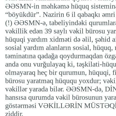
ƏƏSMN-in məhkəmə hüquq sisteminə 
“böyükdür”. Nazirin 6 il qabaqkı əmr
(!) ƏƏSMN-ə, tabeliyindəki qurumlar
vəkillik edən 39 saylı vəkil bürosu ya
hüquqi yardım xidməti də əlil, şəhid ai
sosial yardım alanların sosial, hüqu
təminatına qadağa qoydurmaqdan özgə 
anda onu vurğulayaq ki, təşkilati-hüqu
olmayaraq heç bir qurumun, hüquqi, fi
bürosu yaratmaq hüququ yoxdur; vəki
vəkillər yarada bilər. ƏƏSMN-də, DİN-
hansısa qurumda vəkil bürosunun yarad
göstərməsi VƏKİLLƏRİN MÜSTƏQİL
ziddir.