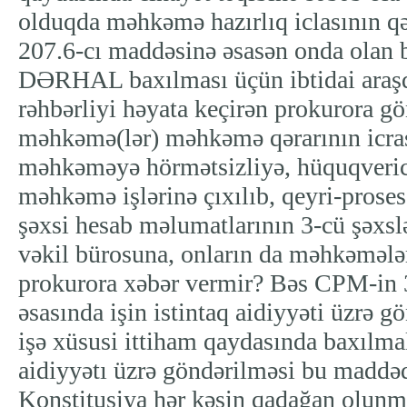
olduqda məhkəmə hazırlıq iclasının q
207.6-cı maddəsinə əsasən onda olan 
DƏRHAL baxılması üçün ibtidai araş
rəhbərliyi həyata keçirən prokurora gö
məhkəmə(lər) məhkəmə qərarının icra
məhkəməyə hörmətsizliyə, hüquqveri
məhkəmə işlərinə çıxılıb, qeyri-proses
şəxsi hesab məlumatlarının 3-cü şəxsl
vəkil bürosuna, onların da məhkəmələ
prokurora xəbər vermir? Bəs CPM-in 
əsasında işin istintaq aidiyyəti üzrə 
işə xüsusi ittiham qaydasında baxılmalı
aidiyyətı üzrə göndərilməsi bu maddəd
Konstitusiya hər kəsin qadağan olunm