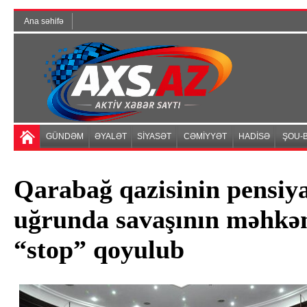
Ana səhifə
GÜNDƏM
ƏYALƏT
SİYASƏT
CƏMİYYƏT
HADİSƏ
ŞOU-B
Qarabağ qazisinin pensiya
uğrunda savaşının məhkə
“stop” qoyulub