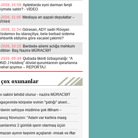
-2026, 15:59
Apteklərdə eyni dərman fərqli
iymətə satılır? - VİDEO
-2026, 11:40
Mediaya ən qapalı deputatlar –
SİYAHI
-2026, 11:34
Görəsən, ADY sədri Rövşən
üstəmov bu idarəçiliyə, belə bərbad sistemə
əhbərlik etdiyinə görə xəcalət çəkirmi?
-2026, 10:15
Bərdədə ailəmi aclığa məhkum
ediblər- Baş Nazirə MÜRACİƏT
-2026, 09:44
Qubada tikinti özbaşınalığı: “A
ND J Holdinq” dövlət qurumlarının qərarlarına
məhəl qoymur – REPORTAJ
 çox oxunanlar
kı sakini təhdid olunur - nazirə MÜRACİƏT
ldi
gəçevirdə körpələr evinin "şıdrığı" alveri...
DEO
dənin səhiyyə müdirinə şok ittiham –
ronavirusun yayılmasına səbəb olur-VİDEO
yavuş Novruzov: “Adam var kartına maaş
lənən kimi bankomatı qaçır ki, pulu çıxartsın”
sanlarımız 2 günlük qarın otarmaq üçün
onlara axışırlar" - Fazil Mustafa
azan ayının təqvimi açıqlandı -imsak və iftar