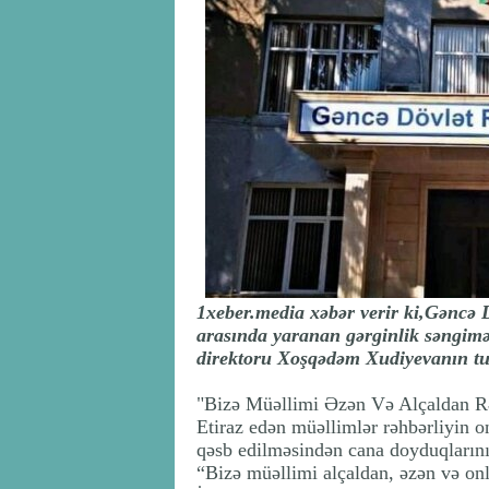
1xeber.media xəbər verir ki,Gəncə D
arasında yaranan gərginlik səngimək
direktoru Xoşqədəm Xudiyevanın tutd
"Bizə Müəllimi Əzən Və Alçaldan R
Etiraz edən müəllimlər rəhbərliyin 
qəsb edilməsindən cana doyduqlarını b
“Bizə müəllimi alçaldan, əzən və onl