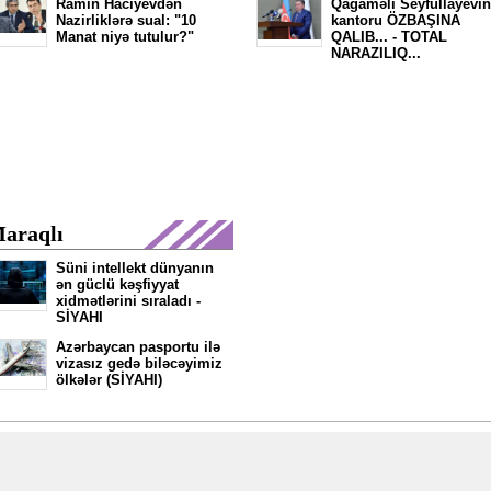
Ramin Hacıyevdən
Qağaməli Seyfullayevin
Nazirliklərə sual: "10
kantoru ÖZBAŞINA
Manat niyə tutulur?"
QALIB... - TOTAL
NARAZILIQ...
araqlı
Süni intellekt dünyanın
ən güclü kəşfiyyat
xidmətlərini sıraladı -
SİYAHI
Azərbaycan pasportu ilə
vizasız gedə biləcəyimiz
ölkələr (SİYAHI)