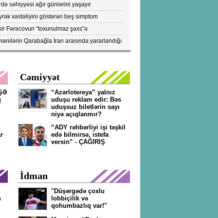
tları
də səhiyyəsi ağır günlərini yaşayır
rək xəstəliyini göstərən beş simptom
ıqlandı: DİQQƏTLƏ OXUYUN!
kir Fərəcovun “toxunulmaz şəxs”ə
vrilməsinin kökündə nələr durub?- ŞOK
ənilərin Qarabağla İran arasında yararlandığı
KTLAR/FOTOLAR
pülərin peyk görüntüləri yayıldı...- FOTOLAR
Cəmiyyət
ŞƏ
“Azərlotereya” yalnız
q
uduşu reklam edir: Bəs
uduşsuz biletlərin sayı
niyə açıqlanmır?
“ADY rəhbərliyi işi təşkil
r
edə bilmirsə, istefa
versin” - ÇAĞIRIŞ
İdman
"Düşərgədə çoxlu
n
lobbiçilik və
qohumbazlıq var!"