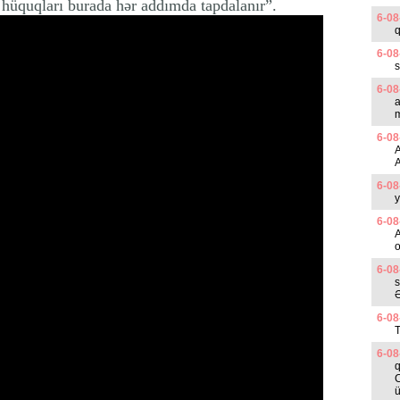
n hüquqları burada hər addımda tapdalanır”.
6-08
6-08
s
6-08
a
m
6-08
6-08
y
6-08
A
o
6-08
s
Ə
6-08
T
6-08
q
C
ü