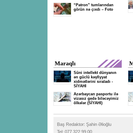
“Patron” tumlarından
görün nə çıxdı – Foto
Maraqlı
M
Süni intellekt dünyanın
ən güclü kəşfiyyat
xidmətlərini sıraladı -
SİYAHI
Azərbaycan pasportu ilə
vizasız gedə biləcəyimiz
ölkələr (SİYAHI)
Baş Redaktor: Şahin Əlioğlu
Tel: 077 322 99 00