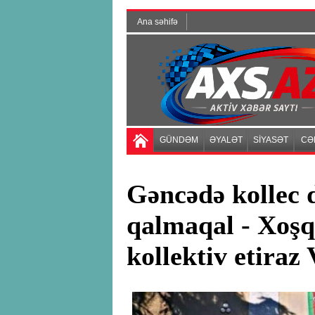
Ana səhifə
GÜNDƏM
ƏYALƏT
SİYASƏT
CƏ
Gəncədə kollec d
qalmaqal - Xoş
kollektiv etira