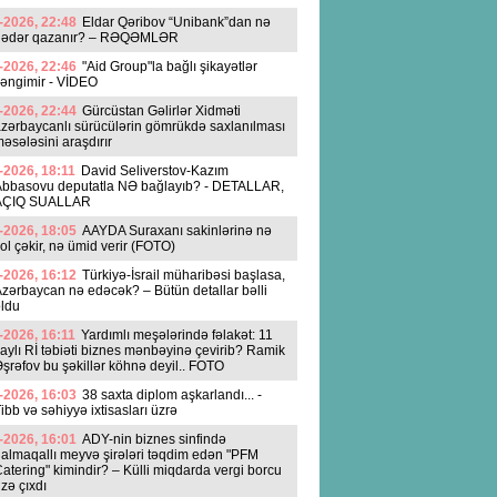
-2026, 22:48
Eldar Qəribov “Unibank”dan nə
qədər qazanır? – RƏQƏMLƏR
-2026, 22:46
"Aid Group"la bağlı şikayətlər
əngimir - VİDEO
-2026, 22:44
Gürcüstan Gəlirlər Xidməti
zərbaycanlı sürücülərin gömrükdə saxlanılması
əsələsini araşdırır
-2026, 18:11
David Seliverstov-Kazım
Abbasovu deputatla NƏ bağlayıb? - DETALLAR,
AÇIQ SUALLAR
-2026, 18:05
AAYDA Suraxanı sakinlərinə nə
ol çəkir, nə ümid verir (FOTO)
-2026, 16:12
Türkiyə-İsrail müharibəsi başlasa,
zərbaycan nə edəcək? – Bütün detallar bəlli
ldu
-2026, 16:11
Yardımlı meşələrində fəlakət: 11
aylı Rİ təbiəti biznes mənbəyinə çevirib? Ramik
şrəfov bu şəkillər köhnə deyil.. FOTO
-2026, 16:03
38 saxta diplom aşkarlandı... -
ibb və səhiyyə ixtisasları üzrə
-2026, 16:01
ADY-nin biznes sinfində
almaqallı meyvə şirələri təqdim edən "PFM
atering" kimindir? – Külli miqdarda vergi borcu
zə çıxdı