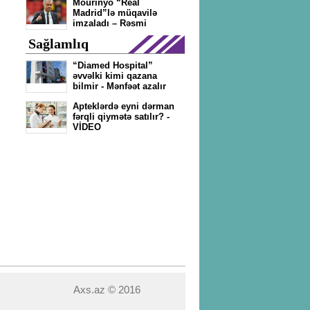
Mourinyo “Real
Madrid”lə müqavilə
imzaladı – Rəsmi
Sağlamlıq
“Diamed Hospital”
əvvəlki kimi qazana
bilmir - Mənfəət azalır
Apteklərdə eyni dərman
fərqli qiymətə satılır? -
VİDEO
Axs.az © 2016