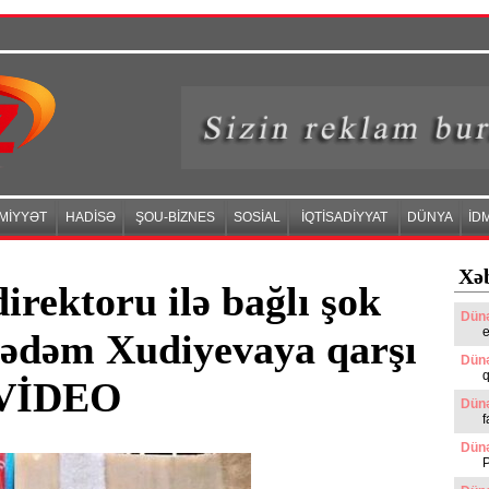
MİYYƏT
HADİSƏ
ŞOU-BİZNES
SOSİAL
İQTİSADİYYAT
DÜNYA
İD
Xəb
irektoru ilə bağlı şok
Dünə
e
qədəm Xudiyevaya qarşı
Dünə
q
z VİDEO
Dünə
f
Dünə
P