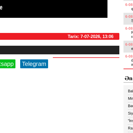
6-08
q
6-08
6-08
R
Tarix: 7-07-2026, 13:06
r
6-08
6-08
Ə
tsapp
Telegram
Ən
Ba
edi
Min
Vİ
Bər
Ko
Si
yük
"İn
ray
Ram