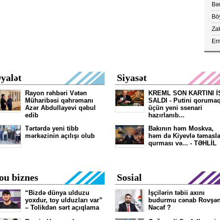
vax
Bər
Böy
aç
Za
çe
Erm
FA
kör
yalət
Siyasət
Rayon rəhbəri Vətən
KREML SON KARTINI İ
Müharibəsi qəhrəmanı
SALDI - Putini qoruma
Azər Abdullayevi qəbul
üçün yeni ssenari
edib
hazırlanıb...
Tərtərdə yeni tibb
Bakının həm Moskva,
mərkəzinin açılışı olub
həm də Kiyevlə təmasla
qurması və... - TƏHLİL
ou biznes
Sosial
“Bizdə dünya ulduzu
İşçilərin təbii axını
yoxdur, toy ulduzları var”
budurmu cənab Rovşə
– Tolikdən sərt açıqlama
Nəcəf ?