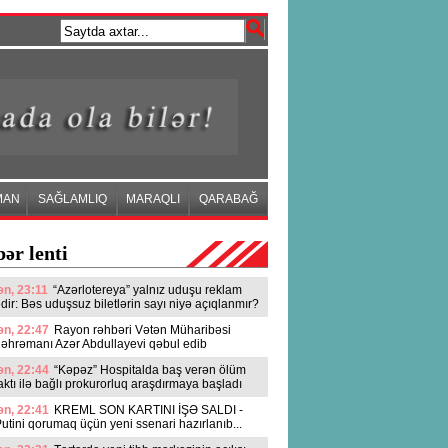
MAN
SAĞLAMLIQ
MARAQLI
QARABAĞ
ər lenti
n, 23:11
“Azərlotereya” yalnız uduşu reklam
dir: Bəs uduşsuz biletlərin sayı niyə açıqlanmır?
n, 22:47
Rayon rəhbəri Vətən Müharibəsi
əhrəmanı Azər Abdullayevi qəbul edib
n, 22:44
“Kəpəz” Hospitalda baş verən ölüm
aktı ilə bağlı prokurorluq araşdırmaya başladı
n, 22:41
KREML SON KARTINI İŞƏ SALDI -
utini qorumaq üçün yeni ssenari hazırlanıb...