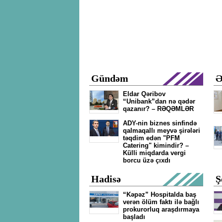
Gündəm
Ə
Eldar Qəribov
“Unibank”dan nə qədər
qazanır? – RƏQƏMLƏR
ADY-nin biznes sinfində
qalmaqallı meyvə şirələri
təqdim edən "PFM
Catering" kimindir? –
Külli miqdarda vergi
borcu üzə çıxdı
Hadisə
Ş
“Kəpəz” Hospitalda baş
verən ölüm faktı ilə bağlı
prokurorluq araşdırmaya
başladı