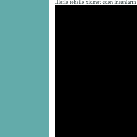
İllərlə təhsilə xidmət edən insanları