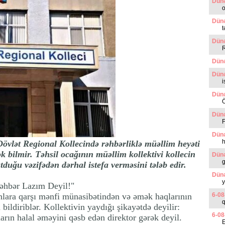
Dünə
o
Dünə
t
Dünə
Dünə
Dünə
i
Dünə
Ö
Dünə
F
Dünə
h
övlət Regional Kollecində rəhbərliklə müəllim heyəti
 bilmir. Təhsil ocağının müəllim kollektivi kollecin
Dünə
g
uğu vəzifədən dərhal istefa verməsini tələb edir.
Dünə
y
əhbər Lazım Deyil!"
onlara qarşı mənfi münasibətindən və əmək haqlarının
6-08
q
ildiriblər. Kollektivin yaydığı şikayətdə deyilir:
6-08
arın halal əməyini qəsb edən direktor gərək deyil.
E